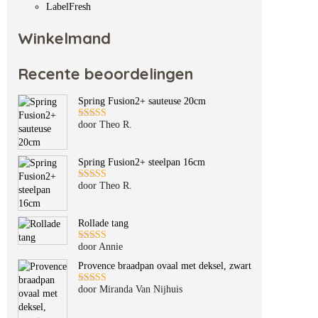
LabelFresh
Winkelmand
Recente beoordelingen
Spring Fusion2+ sauteuse 20cm
door Theo R.
Gewaardeerd
5
uit 5
Spring Fusion2+ steelpan 16cm
door Theo R.
Gewaardeerd
5
uit 5
Rollade tang
door Annie
Gewaardeerd
5
uit 5
Provence braadpan ovaal met deksel, zwart
door Miranda Van Nijhuis
Gewaardeerd
5
uit 5