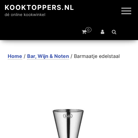
KOOKTOPPERS.NL
dé online kookwinkel
0
Home
/
Bar, Wijn & Noten
/ Barmaatje edelstaal