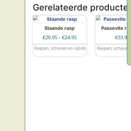
Gerelateerde producte
Staande rasp
Passevite rvs
Prijsklasse: €20.95 tot €2
€
20.95
-
€
24.95
€
33.95
Raspen, schaven en vijzels
Raspen, schaven e
Dit product heeft meerdere var