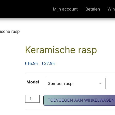
Mijn account
Betalen
Win
ische rasp
Keramische rasp
Prijsklasse: €16.95 tot €27.95
€
16.95
-
€
27.95
Model
Keramische rasp aantal
TOEVOEGEN AAN WINKELWAGEN