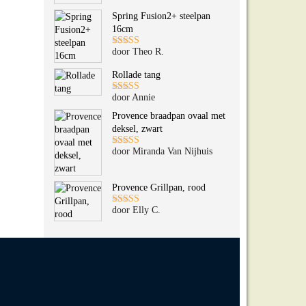
5
uit 5
Spring Fusion2+ steelpan
16cm
door Theo R.
Gewaardeerd
5
uit 5
Rollade tang
door Annie
Gewaardeerd
5
uit 5
Provence braadpan ovaal met
deksel, zwart
door Miranda Van Nijhuis
Gewaardeerd
5
uit 5
Provence Grillpan, rood
door Elly C.
Gewaardeerd
5
uit 5