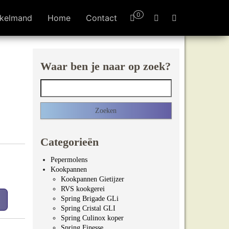
0
kelmand
Home
Contact
Waar ben je naar op zoek?
Zoeken naar:
Categorieën
Pepermolens
Kookpannen
Kookpannen Gietijzer
RVS kookgerei
Spring Brigade GLi
Spring Cristal GLI
Spring Culinox koper
Spring Finesse