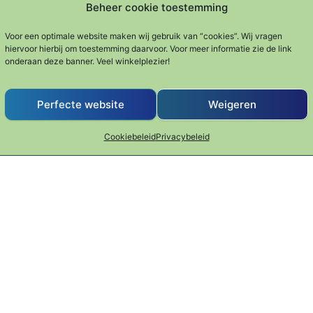
Beheer cookie toestemming
n
Voor een optimale website maken wij gebruik van “cookies”. Wij vragen
hiervoor hierbij om toestemming daarvoor. Voor meer informatie zie de link
onderaan deze banner. Veel winkelplezier!
 klein
Truffel schaaf
Trommelras
4.95
€
44.95
€
39.95
Perfecte website
Weigeren
n vijzels
Raspen, schaven en vijzels
Raspen, schaven en 
iaties. Deze optie kan gekozen worden op de productpagin
Cookiebeleid
Privacybeleid