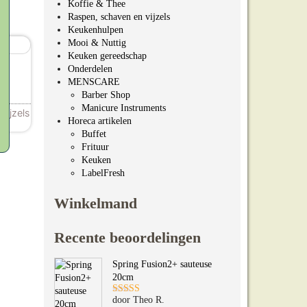
Koffie & Thee
Raspen, schaven en vijzels
Keukenhulpen
Mooi & Nuttig
Keuken gereedschap
p
Onderdelen
MENSCARE
Barber Shop
Manicure Instruments
vijzels
Horeca artikelen
a
Buffet
Frituur
Keuken
LabelFresh
Winkelmand
Recente beoordelingen
Spring Fusion2+ sauteuse
20cm
door Theo R.
Gewaardeerd