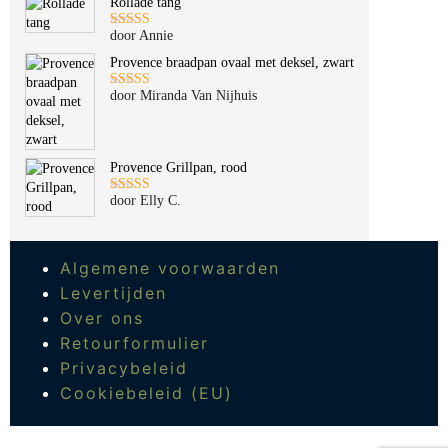
Rollade tang
door Annie
Gewaardeerd
5
uit 5
Provence braadpan ovaal met deksel, zwart
door Miranda Van Nijhuis
Gewaardeerd
5
uit 5
Provence Grillpan, rood
door Elly C.
Gewaardeerd
5
uit 5
Algemene voorwaarden
Levertijden
Over ons
Retourformulier
Privacybeleid
Cookiebeleid (EU)