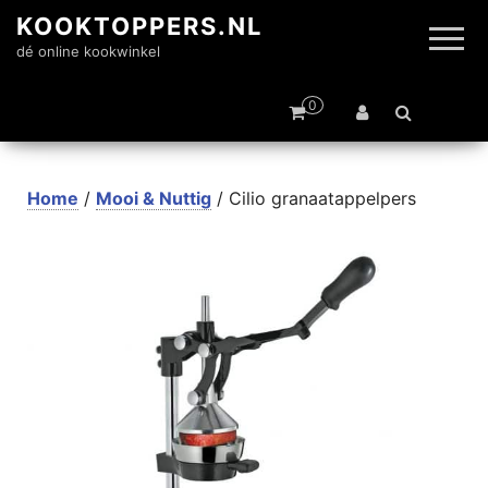
KOOKTOPPERS.NL
dé online kookwinkel
0
Home
/
Mooi & Nuttig
/ Cilio granaatappelpers