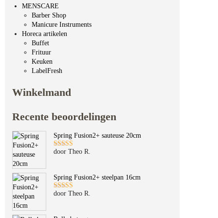
MENSCARE
Barber Shop
Manicure Instruments
Horeca artikelen
Buffet
Frituur
Keuken
LabelFresh
Winkelmand
Recente beoordelingen
Spring Fusion2+ sauteuse 20cm
door Theo R.
Gewaardeerd
5
uit 5
Spring Fusion2+ steelpan 16cm
door Theo R.
Gewaardeerd
5
uit 5