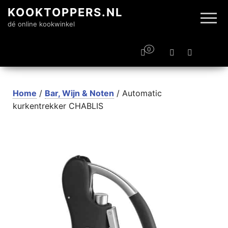
KOOKTOPPERS.NL
dé online kookwinkel
0
Home
/
Bar, Wijn & Noten
/ Automatic
kurkentrekker CHABLIS