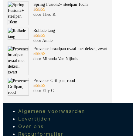
Spring Fusion2+ steelpan 16cm
door Theo R.
Gewaardeerd
5
uit 5
Rollade tang
door Annie
Gewaardeerd
5
uit 5
Provence braadpan ovaal met deksel, zwart
door Miranda Van Nijhuis
Gewaardeerd
5
uit 5
Provence Grillpan, rood
door Elly C.
Gewaardeerd
5
uit 5
Algemene voorwaarden
Levertijden
Over ons
Retourformulier