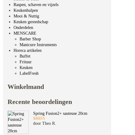
Raspen, schaven en vijzels
Keukenhulpen
Mooi & Nuttig
Keuken gereedschap
Onderdelen
MENSCARE
Barber Shop
Manicure Instruments
Horeca artikelen
Buffet
Frituur
Keuken
LabelFresh
Winkelmand
Recente beoordelingen
Spring Fusion2+ sauteuse 20cm
door Theo R.
Gewaardeerd
5
uit 5