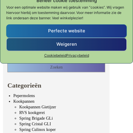
Beheer cookie toestemming
Voor een optimale website maken wij gebruik van “cookies”. Wij vragen
hiervoor hierbij om toestemming daarvoor. Voor meer informatie zie de
link onderaan deze banner. Veel winkelplezier!
Perfecte website
Waar ben je naar op zoek?
Weigeren
Zoeken naar:
Cookiebeleid
Privacybeleid
Categorieën
Pepermolens
Kookpannen
Kookpannen Gietijzer
RVS kookgerei
Spring Brigade GLi
Spring Cristal GLI
Spring Culinox koper