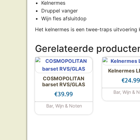
Kelnermes
Druppel vanger
Wijn fles afsluitdop
Het kelnermes is een twee-traps uitvoering k
Gerelateerde producte
Kelnermes 
COSMOPOLITAN
€
24.9
barset RVS/GLAS
Bar, Wijn & 
€
39.99
Bar, Wijn & Noten