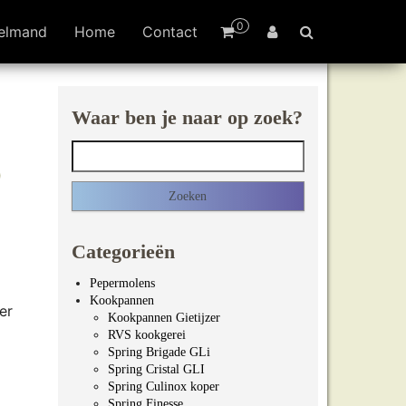
0
elmand
Home
Contact
Waar ben je naar op zoek?
Zoeken naar:
O
Categorieën
Pepermolens
Kookpannen
er
Kookpannen Gietijzer
RVS kookgerei
Spring Brigade GLi
Spring Cristal GLI
Spring Culinox koper
Spring Finesse