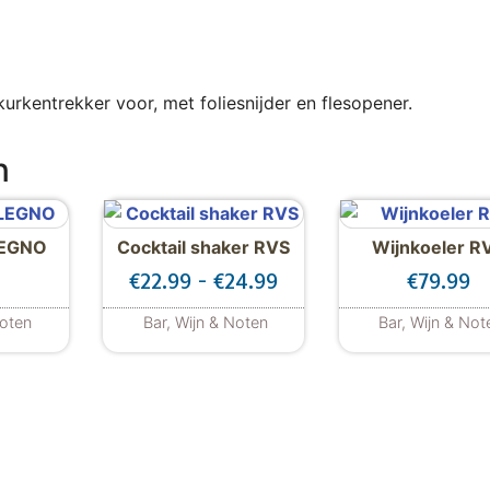
urkentrekker voor, met foliesnijder en flesopener.
n
LEGNO
Cocktail shaker RVS
Wijnkoeler R
Prijsklasse: €22.99 tot
9
€
22.99
-
€
24.99
€
79.99
Noten
Bar, Wijn & Noten
Bar, Wijn & Not
Dit product heeft meerdere varia