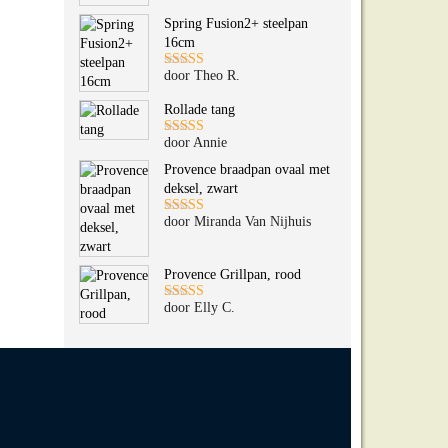
5
uit 5
Spring Fusion2+ steelpan
16cm
door Theo R.
Gewaardeerd
5
uit 5
Rollade tang
door Annie
Gewaardeerd
5
uit 5
Provence braadpan ovaal met
deksel, zwart
door Miranda Van Nijhuis
Gewaardeerd
5
uit 5
Provence Grillpan, rood
door Elly C.
Gewaardeerd
5
uit 5