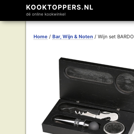
KOOKTOPPERS.NL
dé online kookwinkel
Home
/
Bar, Wijn & Noten
/ Wijn set BARD