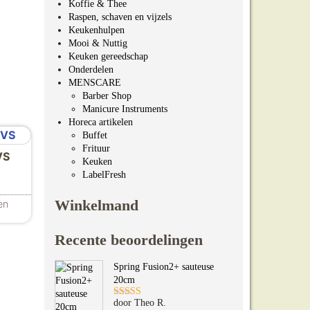
Koffie & Thee
Raspen, schaven en vijzels
Keukenhulpen
Mooi & Nuttig
Keuken gereedschap
Onderdelen
MENSCARE
Barber Shop
Manicure Instruments
Horeca artikelen
Buffet
Frituur
VS
Keuken
 €24.99
LabelFresh
Winkelmand
en
ties. Deze optie kan gekozen worden op de productpagina
Recente beoordelingen
Spring Fusion2+ sauteuse
20cm
door Theo R.
Gewaardeerd