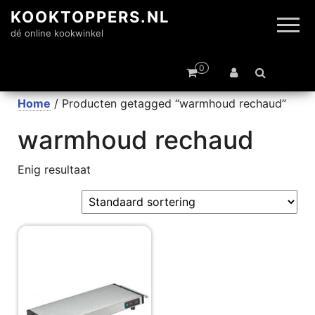
KOOKTOPPERS.NL
dé online kookwinkel
0
Home
/ Producten getagged “warmhoud rechaud”
warmhoud rechaud
Enig resultaat