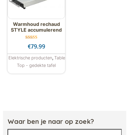
Warmhoud rechaud
STYLE accumulerend
Gewaardeer
€
79.99
d
5.00
uit 5
,
Elektrische producten
Table
Top - gedekte tafel
Waar ben je naar op zoek?
Zoeken naar: