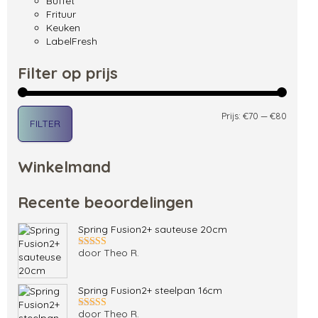
Buffet
Frituur
Keuken
LabelFresh
Filter op prijs
Min. pri
Max. pri
Prijs:
€70
—
€80
FILTER
Winkelmand
Recente beoordelingen
Spring Fusion2+ sauteuse 20cm
door Theo R.
Gewaardeerd
5
uit 5
Spring Fusion2+ steelpan 16cm
door Theo R.
Gewaardeerd