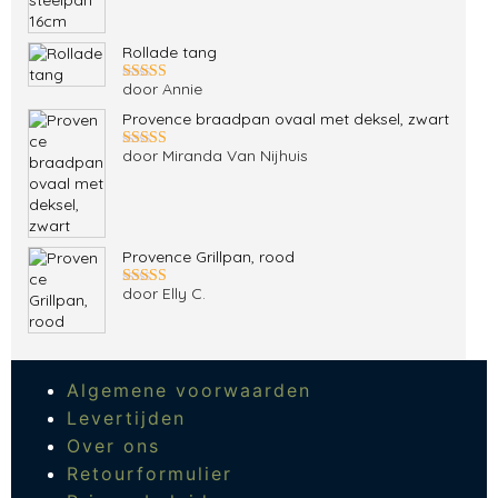
5
uit 5
Rollade tang
door Annie
Gewaardeerd
5
uit 5
Provence braadpan ovaal met deksel, zwart
door Miranda Van Nijhuis
Gewaardeerd
5
uit 5
Provence Grillpan, rood
door Elly C.
Gewaardeerd
5
uit 5
Algemene voorwaarden
Levertijden
Over ons
Retourformulier