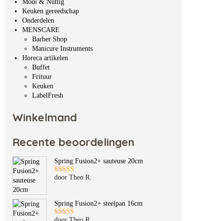
Mooi & Nuttig
Keuken gereedschap
Onderdelen
MENSCARE
Barber Shop
Manicure Instruments
Horeca artikelen
Buffet
Frituur
Keuken
LabelFresh
Winkelmand
Recente beoordelingen
Spring Fusion2+ sauteuse 20cm
door Theo R.
Gewaardeerd
5
uit 5
Spring Fusion2+ steelpan 16cm
door Theo R.