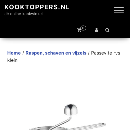
KOOKTOPPERS.NL
dé online kookwinkel
0
Home
/
Raspen, schaven en vijzels
/ Passevite rvs
klein