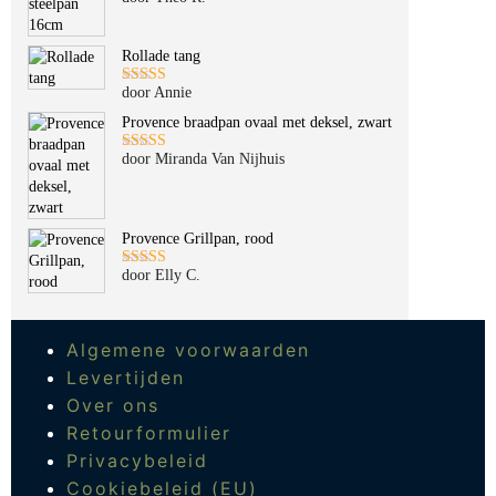
Gewaardeerd
5
uit 5
Rollade tang
door Annie
Gewaardeerd
5
uit 5
Provence braadpan ovaal met deksel, zwart
door Miranda Van Nijhuis
Gewaardeerd
5
uit 5
Provence Grillpan, rood
door Elly C.
Gewaardeerd
5
uit 5
Algemene voorwaarden
Levertijden
Over ons
Retourformulier
Privacybeleid
Cookiebeleid (EU)