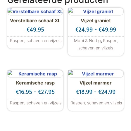
Verstelbare schaaf XL
Vijzel graniet
Prijsk
€
49.95
€
24.99
-
€
49.99
,
Raspen, schaven en vijzels
Mooi & Nuttig
Raspen,
schaven en vijzels
Dit product hee
Keramische rasp
Vijzel marmer
Prijsklasse: €16.95 tot €27.95
Prijsk
€
16.95
-
€
27.95
€
18.99
-
€
24.99
Raspen, schaven en vijzels
Raspen, schaven en vijzels
Dit product heeft meerdere variaties. De
Dit product hee