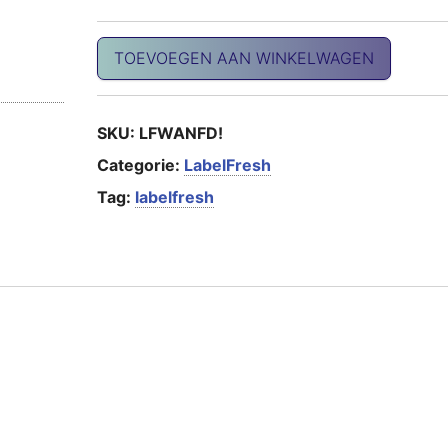
PRO diepvries etiketten aantal
TOEVOEGEN AAN WINKELWAGEN
SKU:
LFWANFD!
Categorie:
LabelFresh
Tag:
labelfresh