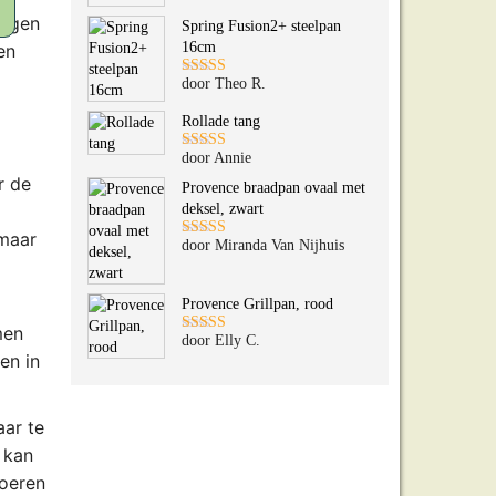
5
uit 5
orgen
Spring Fusion2+ steelpan
16cm
en
door Theo R.
Gewaardeerd
5
uit 5
Rollade tang
door Annie
Gewaardeerd
5
uit 5
r de
Provence braadpan ovaal met
deksel, zwart
 maar
door Miranda Van Nijhuis
Gewaardeerd
5
uit 5
Provence Grillpan, rood
men
door Elly C.
Gewaardeerd
en in
5
uit 5
aar te
 kan
voeren