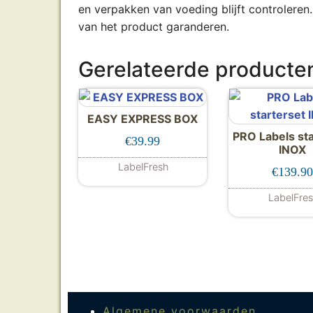
en verpakken van voeding blijft controleren
van het product garanderen.
Gerelateerde producte
EASY EXPRESS BOX
PRO Labels sta
€
39.99
INOX
LabelFresh
€
139.9
LabelFre
Algemene voorwaarden