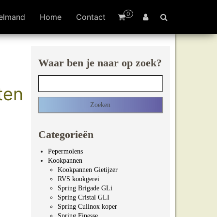
0
elmand
Home
Contact
Waar ben je naar op zoek?
Zoeken naar:
ten
Categorieën
Pepermolens
Kookpannen
Kookpannen Gietijzer
RVS kookgerei
Spring Brigade GLi
Spring Cristal GLI
Spring Culinox koper
Spring Finesse