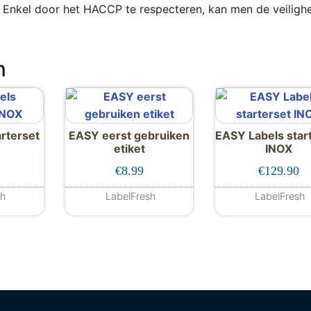
. Enkel door het HACCP te respecteren, kan men de veiligh
n
rterset
EASY eerst gebruiken
EASY Labels star
etiket
INOX
0
€
8.99
€
129.90
sh
LabelFresh
LabelFresh