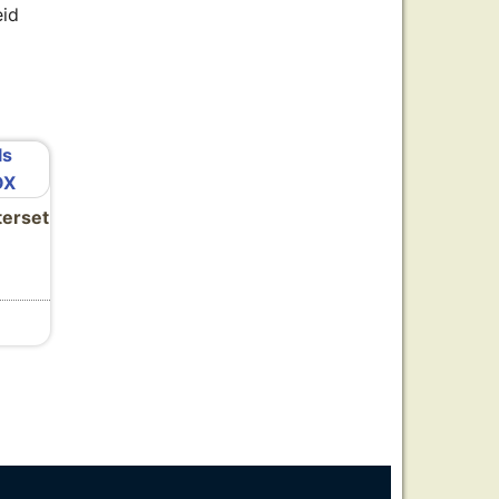
eid
terset