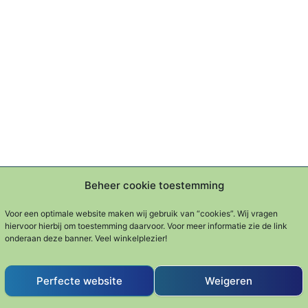
Beheer cookie toestemming
Voor een optimale website maken wij gebruik van “cookies”. Wij vragen
rden niet vuil of vettig
hiervoor hierbij om toestemming daarvoor. Voor meer informatie zie de link
chakeling tussen het Easy- en Pro-systeem
onderaan deze banner. Veel winkelplezier!
Perfecte website
Weigeren
t gebaseerd zijn op HACCP.
ontrol Points, een preventief voedselveiligheidssysteem d