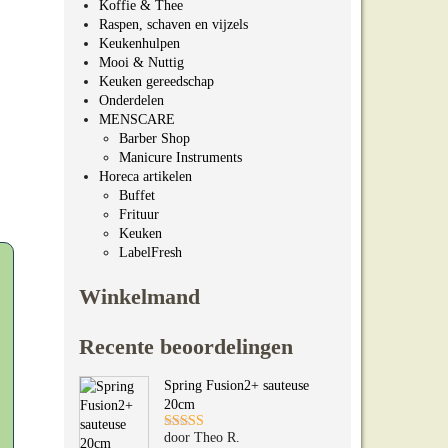
Koffie & Thee
Raspen, schaven en vijzels
Keukenhulpen
Mooi & Nuttig
Keuken gereedschap
Onderdelen
MENSCARE
Barber Shop
Manicure Instruments
Horeca artikelen
Buffet
Frituur
Keuken
LabelFresh
Winkelmand
Recente beoordelingen
Spring Fusion2+ sauteuse
20cm
door Theo R.
at
Gewaardeerd