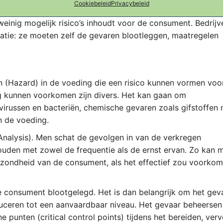
Cookiebeleid
Privacybeleid
ontroleproces gaat uit van de Europese Unie en wil ervoor z
einig mogelijk risico’s inhoudt voor de consument. Bedrijv
tie: ze moeten zelf de gevaren blootleggen, maatregelen
n (Hazard) in de voeding die een risico kunnen vormen voo
ng kunnen voorkomen zijn divers. Het kan gaan om
virussen en bacteriën, chemische gevaren zoals gifstoffen
n de voeding.
Analysis). Men schat de gevolgen in van de verkregen
houden met zowel de frequentie als de ernst ervan. Zo kan 
ezondheid van de consument, als het effectief zou voorkom
de consument blootgelegd. Het is dan belangrijk om het gev
duceren tot een aanvaardbaar niveau. Het gevaar beheersen
e punten (critical control points) tijdens het bereiden, ver