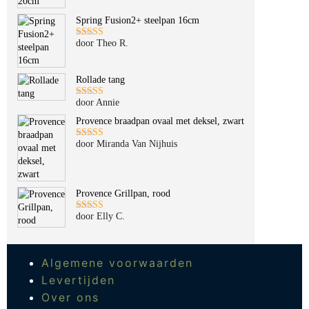
Spring Fusion2+ steelpan 16cm
door Theo R.
Gewaardeerd
5
uit 5
Rollade tang
door Annie
Gewaardeerd
5
uit 5
Provence braadpan ovaal met deksel, zwart
door Miranda Van Nijhuis
Gewaardeerd
5
uit 5
Provence Grillpan, rood
door Elly C.
Gewaardeerd
5
uit 5
Algemene voorwaarden
Levertijden
Over ons