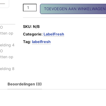
PRO etiketten op rol aantal
TOEVOEGEN AAN WINKELWAGEN
SKU:
N/B
Categorie:
LabelFresh
Tag:
labelfresh
Beoordelingen (0)