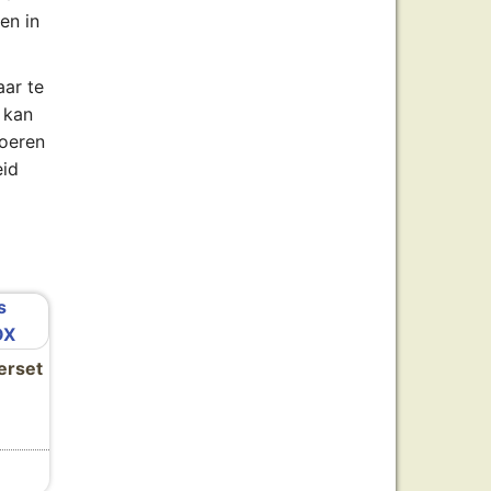
en in
aar te
 kan
voeren
eid
erset
n worden op de productpagina