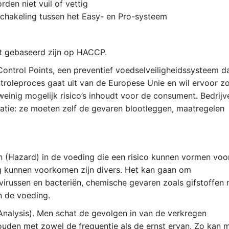
rden niet vuil of vettig
chakeling tussen het Easy- en Pro-systeem
t gebaseerd zijn op HACCP.
ontrol Points, een preventief voedselveiligheidssysteem d
ontroleproces gaat uit van de Europese Unie en wil ervoor z
einig mogelijk risico’s inhoudt voor de consument. Bedrijv
tie: ze moeten zelf de gevaren blootleggen, maatregelen
n (Hazard) in de voeding die een risico kunnen vormen voo
ng kunnen voorkomen zijn divers. Het kan gaan om
virussen en bacteriën, chemische gevaren zoals gifstoffen
n de voeding.
Analysis). Men schat de gevolgen in van de verkregen
houden met zowel de frequentie als de ernst ervan. Zo kan 