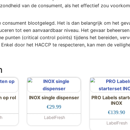
ezondheid van de consument, als het effectief zou voorkom
de consument blootgelegd. Het is dan belangrijk om het gev
duceren tot een aanvaardbaar niveau. Het gevaar beheersen
e punten (critical control points) tijdens het bereiden, ver
. Enkel door het HACCP te respecteren, kan men de veiligh
n
 op rol
INOX single dispenser
PRO Labels start
INOX
€
29.99
€
139.90
sh
LabelFresh
LabelFresh
 product heeft meerdere variaties. Deze optie kan gekoze