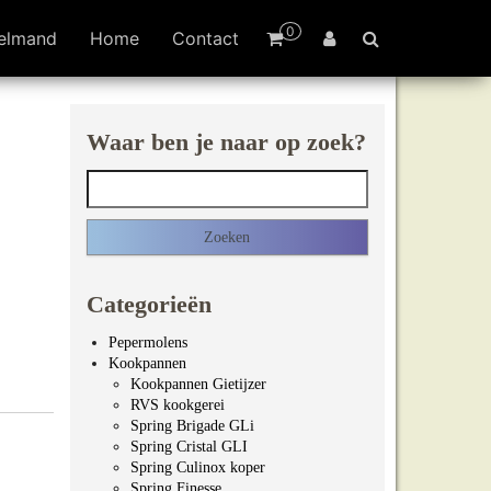
0
elmand
Home
Contact
Waar ben je naar op zoek?
Zoeken naar:
Categorieën
Pepermolens
Kookpannen
Kookpannen Gietijzer
RVS kookgerei
Spring Brigade GLi
Spring Cristal GLI
Spring Culinox koper
Spring Finesse