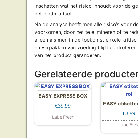
inschatten wat het risico inhoudt voor de g
het eindproduct.
Na de analyse heeft men alle risico’s voor 
voorkomen, door het te elimineren of te re
alleen als men in de toekomst enkele kritisch
en verpakken van voeding blijft controleren
van het product garanderen.
Gerelateerde producte
EASY EXPRESS BOX
EASY etiketten
€
39.99
€
8.99
LabelFresh
LabelFre
Dit