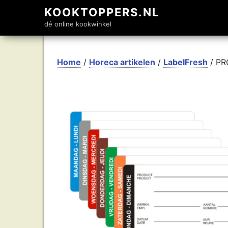
KOOKTOPPERS.NL
dé online kookwinkel
Home
/
Horeca artikelen
/
LabelFresh
/ PRO