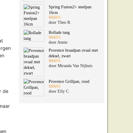
5
uit 5
Spring Fusion2+ steelpan
16cm
door Theo R.
Gewaardeerd
5
uit 5
Rollade tang
at
door Annie
Gewaardeerd
orgen
5
uit 5
Provence braadpan ovaal met
en
deksel, zwart
door Miranda Van Nijhuis
Gewaardeerd
5
uit 5
Provence Grillpan, rood
r de
door Elly C.
Gewaardeerd
5
uit 5
 maar
men