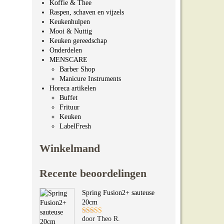
Koffie & Thee
Raspen, schaven en vijzels
Keukenhulpen
Mooi & Nuttig
Keuken gereedschap
Onderdelen
MENSCARE
Barber Shop
Manicure Instruments
Horeca artikelen
Buffet
Frituur
Keuken
LabelFresh
Winkelmand
Recente beoordelingen
Spring Fusion2+ sauteuse
20cm
door Theo R.
Gewaardeerd