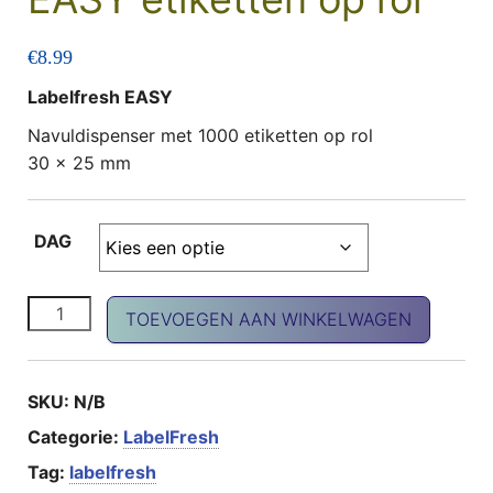
€
8.99
Labelfresh EASY
Navuldispenser met 1000 etiketten op rol
30 x 25 mm
DAG
EASY etiketten op rol aantal
TOEVOEGEN AAN WINKELWAGEN
SKU:
N/B
Categorie:
LabelFresh
Tag:
labelfresh