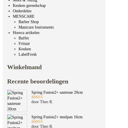
Mooi & Nuttig
Keuken gereedschap
Onderdelen
MENSCARE
Barber Shop
Manicure Instruments
Horeca artikelen
Buffet
Frituur
Keuken
LabelFresh
Winkelmand
Recente beoordelingen
Spring Fusion2+ sauteuse 20cm
door Theo R.
Gewaardeerd
5
uit 5
Spring Fusion2+ steelpan 16cm
door Theo R.
Gewaardeerd