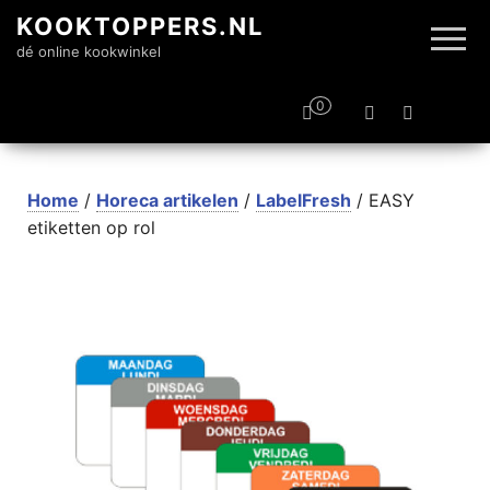
KOOKTOPPERS.NL
dé online kookwinkel
0
Home
/
Horeca artikelen
/
LabelFresh
/ EASY
etiketten op rol