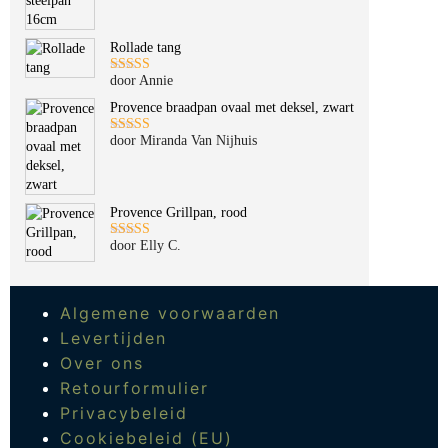
5
uit 5
Rollade tang
door Annie
Gewaardeerd
5
uit 5
Provence braadpan ovaal met deksel, zwart
door Miranda Van Nijhuis
Gewaardeerd
5
uit 5
Provence Grillpan, rood
door Elly C.
Gewaardeerd
5
uit 5
Algemene voorwaarden
Levertijden
Over ons
Retourformulier
Privacybeleid
Cookiebeleid (EU)