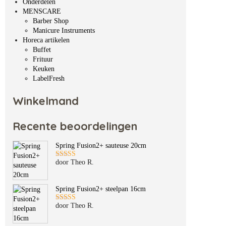
Onderdelen
MENSCARE
Barber Shop
Manicure Instruments
Horeca artikelen
Buffet
Frituur
Keuken
LabelFresh
Winkelmand
Recente beoordelingen
Spring Fusion2+ sauteuse 20cm
door Theo R.
Gewaardeerd
5
uit 5
Spring Fusion2+ steelpan 16cm
door Theo R.
Gewaardeerd
5
uit 5