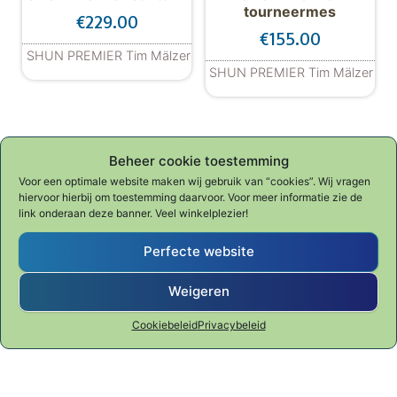
tourneermes
€
229.00
€
155.00
SHUN PREMIER Tim Mälzer
SHUN PREMIER Tim Mälzer
Beheer cookie toestemming
Voor een optimale website maken wij gebruik van “cookies”. Wij vragen
hiervoor hierbij om toestemming daarvoor. Voor meer informatie zie de
SHUN Premier koksmes
SHUN Premier
link onderaan deze banner. Veel winkelplezier!
vleesvork
€
215.00
€
209.00
Perfecte website
SHUN PREMIER Tim Mälzer
SHUN PREMIER Tim Mälzer
Weigeren
Cookiebeleid
Privacybeleid