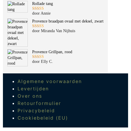
Rollade tang
door Annie
Gewaardeerd
5
uit 5
Provence braadpan ovaal met deksel, zwart
door Miranda Van Nijhuis
Gewaardeerd
5
uit 5
Provence Grillpan, rood
door Elly C.
Gewaardeerd
5
uit 5
Algemene voorwaarden
Levertijden
Over ons
Retourformulier
Privacybeleid
Cookiebeleid (EU)