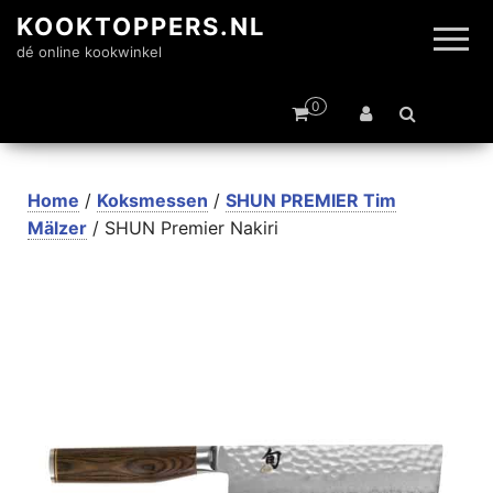
KOOKTOPPERS.NL
dé online kookwinkel
0
Home
/
Koksmessen
/
SHUN PREMIER Tim
Mälzer
/ SHUN Premier Nakiri