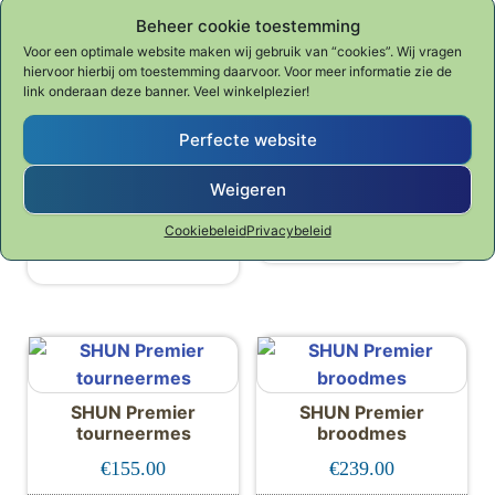
Beheer cookie toestemming
Gerelateerde producten
Voor een optimale website maken wij gebruik van “cookies”. Wij vragen
hiervoor hierbij om toestemming daarvoor. Voor meer informatie zie de
link onderaan deze banner. Veel winkelplezier!
Perfecte website
SHUN Premier
SHUN Classic Santoku
vleesvork
Weigeren
€
265.00
€
209.00
Cookiebeleid
Privacybeleid
SHUN CLASSIC
SHUN PREMIER Tim Mälzer
SHUN Premier
SHUN Premier
tourneermes
broodmes
€
155.00
€
239.00