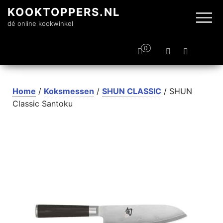
KOOKTOPPERS.NL
dé online kookwinkel
0
Home
/
Koksmessen
/
SHUN CLASSIC
/ SHUN
Classic Santoku