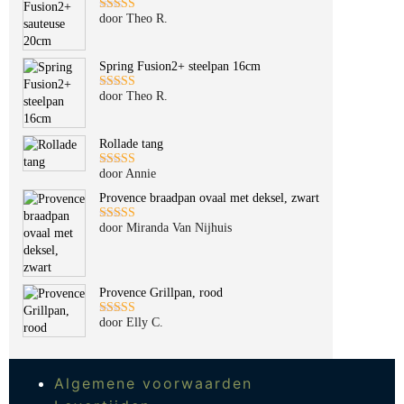
door Theo R.
Gewaardeerd
5
uit 5
Spring Fusion2+ steelpan 16cm
door Theo R.
Gewaardeerd
5
uit 5
Rollade tang
door Annie
Gewaardeerd
5
uit 5
Provence braadpan ovaal met deksel, zwart
door Miranda Van Nijhuis
Gewaardeerd
5
uit 5
Provence Grillpan, rood
door Elly C.
Gewaardeerd
5
uit 5
Algemene voorwaarden