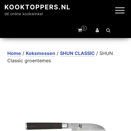
KOOKTOPPERS.NL
dé online kookwinkel
0
Home
/
Koksmessen
/
SHUN CLASSIC
/ SHUN
Classic groentemes