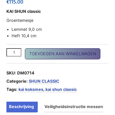
€
115.00
KAI SHUN classic
Groentemesje
Lemmet 9,0 cm
Heft 10,4 cm
SHUN Classic groentemes aantal
TOEVOEGEN AAN WINKELWAGEN
SKU:
DM0714
Categorie:
SHUN CLASSIC
Tags:
kai koksmes
,
kai shun classic
Beschrijving
Veiligheidsinstructie messen