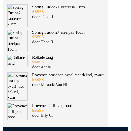
Spring Fusion2+ sauteuse 20cm
door Theo R.
Gewaardeerd
5
uit 5
Spring Fusion2+ steelpan 16cm
door Theo R.
Gewaardeerd
5
uit 5
Rollade tang
door Annie
Gewaardeerd
5
uit 5
Provence braadpan ovaal met deksel, zwart
door Miranda Van Nijhuis
Gewaardeerd
5
uit 5
Provence Grillpan, rood
door Elly C.
Gewaardeerd
5
uit 5