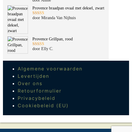
door Annie
Gewaardeerd
5
uit 5
Provence braadpan ovaal met deksel, zwart
door Miranda Van Nijhuis
Gewaardeerd
5
uit 5
Provence Grillpan, rood
door Elly C.
Gewaardeerd
5
uit 5
Algemene voorwaarden
Levertijden
Over ons
Retourformulier
Privacybeleid
Cookiebeleid (EU)