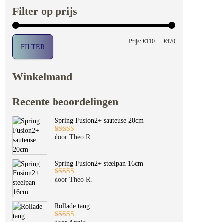
Filter op prijs
Min. prijs
Max. prijs
Prijs:
€110
—
€470
FILTER
Winkelmand
Recente beoordelingen
Spring Fusion2+ sauteuse 20cm
door Theo R.
Gewaardeerd
5
uit 5
Spring Fusion2+ steelpan 16cm
door Theo R.
Gewaardeerd
5
uit 5
Rollade tang