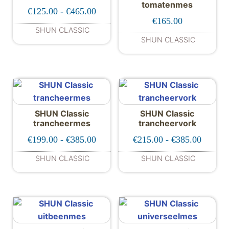
tomatenmes
Prijsklasse: €125.00 tot €465.00
€
125.00
-
€
465.00
€
165.00
SHUN CLASSIC
SHUN CLASSIC
Dit product heeft meerdere variaties. De
SHUN Classic
SHUN Classic
trancheermes
trancheervork
Prijsklasse: €199.00 tot €385.00
Prijskl
€
199.00
-
€
385.00
€
215.00
-
€
385.00
SHUN CLASSIC
SHUN CLASSIC
Dit product heeft meerdere variaties. De
Dit product hee