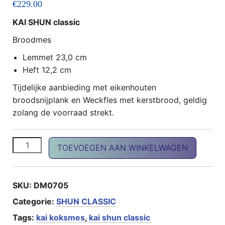
€
229.00
KAI SHUN classic
Broodmes
Lemmet 23,0 cm
Heft 12,2 cm
Tijdelijke aanbieding met eikenhouten
broodsnijplank en Weckfles met kerstbrood, geldig
zolang de voorraad strekt.
SHUN Classic broodmes aantal
TOEVOEGEN AAN WINKELWAGEN
SKU:
DM0705
Categorie:
SHUN CLASSIC
Tags:
kai koksmes
,
kai shun classic