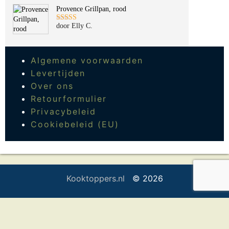
Provence Grillpan, rood
door Elly C.
Gewaardeerd
5
uit 5
Algemene voorwaarden
Levertijden
Over ons
Retourformulier
Privacybeleid
Cookiebeleid (EU)
Kooktoppers.nl
© 2026