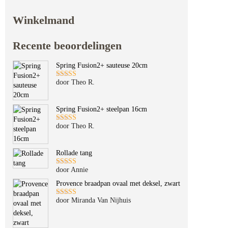
Winkelmand
Recente beoordelingen
Spring Fusion2+ sauteuse 20cm
door Theo R.
Gewaardeerd
5
uit 5
Spring Fusion2+ steelpan 16cm
door Theo R.
Gewaardeerd
5
uit 5
Rollade tang
door Annie
Gewaardeerd
5
uit 5
Provence braadpan ovaal met deksel, zwart
door Miranda Van Nijhuis
Gewaardeerd
5
uit 5