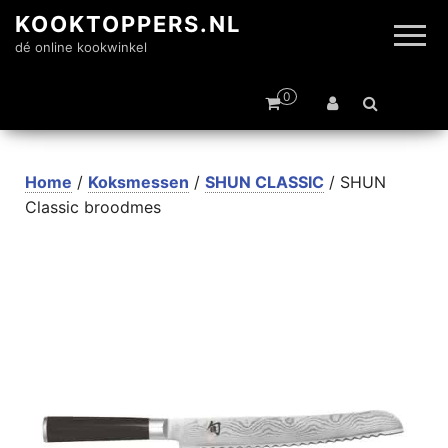
KOOKTOPPERS.NL
dé online kookwinkel
0
Home
/
Koksmessen
/
SHUN CLASSIC
/ SHUN
Classic broodmes