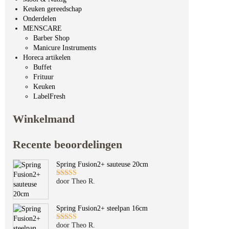
Keuken gereedschap
Onderdelen
MENSCARE
Barber Shop
Manicure Instruments
Horeca artikelen
Buffet
Frituur
Keuken
LabelFresh
Winkelmand
Recente beoordelingen
Spring Fusion2+ sauteuse 20cm
door Theo R.
Gewaardeerd
5
uit 5
Spring Fusion2+ steelpan 16cm
door Theo R.
Gewaardeerd