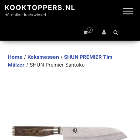
KOOKTOPPERS.NL
dé online kookwinkel
0
Home
/
Koksmessen
/
SHUN PREMIER Tim
Mälzer
/ SHUN Premier Santoku