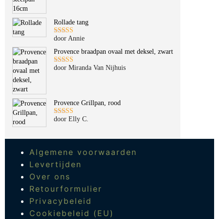
5
uit 5
Rollade tang
door Annie
Gewaardeerd
5
uit 5
Provence braadpan ovaal met deksel, zwart
door Miranda Van Nijhuis
Gewaardeerd
5
uit 5
Provence Grillpan, rood
door Elly C.
Gewaardeerd
5
uit 5
Algemene voorwaarden
Levertijden
Over ons
Retourformulier
Privacybeleid
Cookiebeleid (EU)