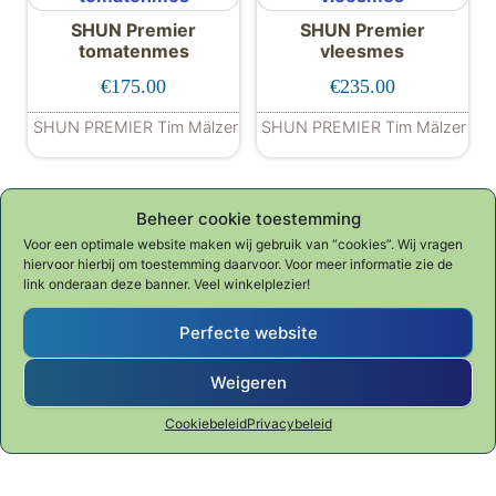
SHUN Premier
SHUN Premier
tomatenmes
vleesmes
€
175.00
€
235.00
SHUN PREMIER Tim Mälzer
SHUN PREMIER Tim Mälzer
Beheer cookie toestemming
Voor een optimale website maken wij gebruik van “cookies”. Wij vragen
hiervoor hierbij om toestemming daarvoor. Voor meer informatie zie de
SHUN Classic
SHUN Premier
link onderaan deze banner. Veel winkelplezier!
universeelmes
universeelmes
Perfecte website
€
135.00
€
169.00
Weigeren
SHUN CLASSIC
SHUN PREMIER Tim Mälzer
Cookiebeleid
Privacybeleid