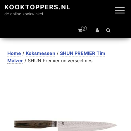
KOOKTOPPERS.NL
dé online kookwinkel
0
Home
/
Koksmessen
/
SHUN PREMIER Tim
Mälzer
/ SHUN Premier universeelmes