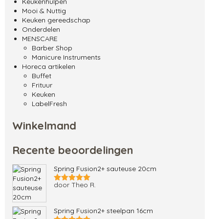
Keukenhulpen
Mooi & Nuttig
Keuken gereedschap
Onderdelen
MENSCARE
Barber Shop
Manicure Instruments
Horeca artikelen
Buffet
Frituur
Keuken
LabelFresh
Winkelmand
Recente beoordelingen
Spring Fusion2+ sauteuse 20cm
door Theo R.
Gewaardeerd
5
uit 5
Spring Fusion2+ steelpan 16cm