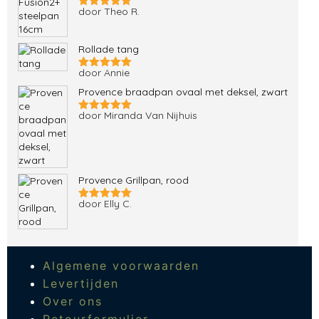
door Theo R.
Gewaardeerd
5
uit 5
Rollade tang
door Annie
Gewaardeerd
5
uit 5
Provence braadpan ovaal met deksel, zwart
door Miranda Van Nijhuis
Gewaardeerd
5
uit 5
Provence Grillpan, rood
door Elly C.
Gewaardeerd
5
uit 5
Algemene voorwaarden
Levertijden
Over ons
Retourformulier