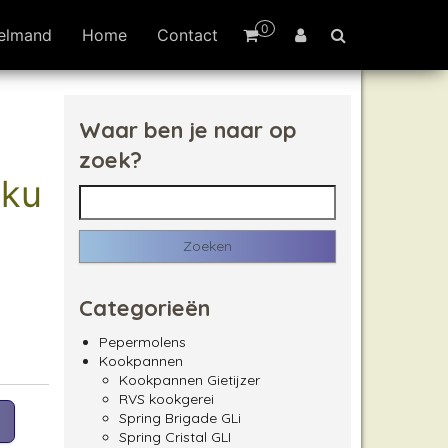
0
elmand
Home
Contact
Waar ben je naar op
zoek?
oku
Zoeken naar:
Categorieën
Pepermolens
Kookpannen
Kookpannen Gietijzer
RVS kookgerei
Spring Brigade GLi
Spring Cristal GLI