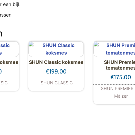
een bijl.
assen
n
koksmes
SHUN Classic koksmes
SHUN Premi
tomatenme
0
€
199.00
€
175.00
SIC
SHUN CLASSIC
SHUN PREMIER 
Mälzer