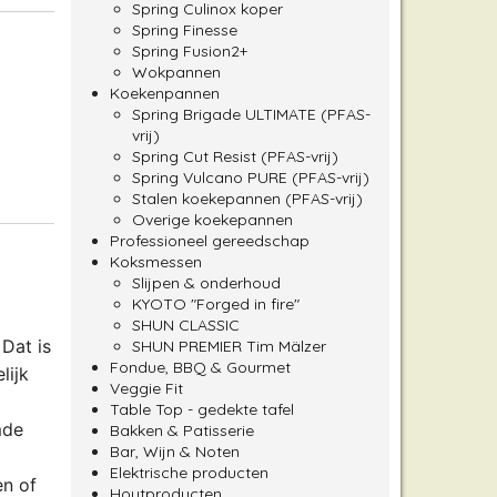
Spring Culinox koper
Spring Finesse
Spring Fusion2+
Wokpannen
Koekenpannen
Spring Brigade ULTIMATE (PFAS-
vrij)
Spring Cut Resist (PFAS-vrij)
Spring Vulcano PURE (PFAS-vrij)
Stalen koekepannen (PFAS-vrij)
Overige koekepannen
Professioneel gereedschap
Koksmessen
Slijpen & onderhoud
KYOTO "Forged in fire"
SHUN CLASSIC
Dat is
SHUN PREMIER Tim Mälzer
Fondue, BBQ & Gourmet
lijk
Veggie Fit
Table Top - gedekte tafel
mde
Bakken & Patisserie
Bar, Wijn & Noten
Elektrische producten
en of
Houtproducten