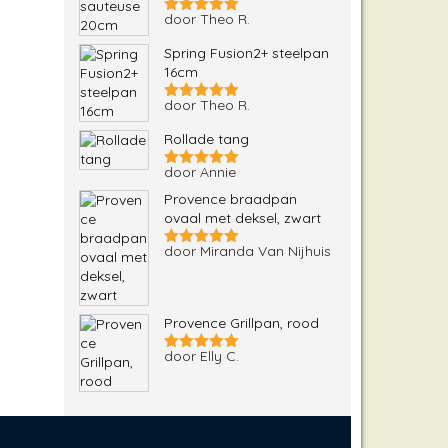
door Theo R.
Gewaardeerd
5
uit 5
Spring Fusion2+ steelpan
16cm
door Theo R.
Gewaardeerd
5
uit 5
Rollade tang
door Annie
Gewaardeerd
5
uit 5
Provence braadpan
ovaal met deksel, zwart
door Miranda Van Nijhuis
Gewaardeerd
5
uit 5
Provence Grillpan, rood
door Elly C.
Gewaardeerd
5
uit 5