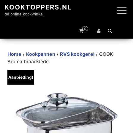
KOOKTOPPERS.NL
dé online kookwinkel
0
Home
/
Kookpannen
/
RVS kookgerei
/ COOK
Aroma braadslede
Aanbieding!