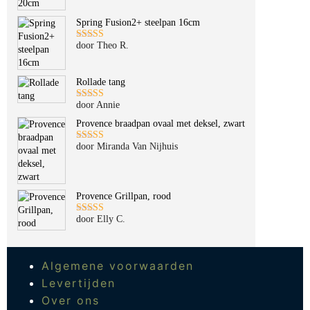
Spring Fusion2+ steelpan 16cm
door Theo R.
Gewaardeerd
5
uit 5
Rollade tang
door Annie
Gewaardeerd
5
uit 5
Provence braadpan ovaal met deksel, zwart
door Miranda Van Nijhuis
Gewaardeerd
5
uit 5
Provence Grillpan, rood
door Elly C.
Gewaardeerd
5
uit 5
Algemene voorwaarden
Levertijden
Over ons