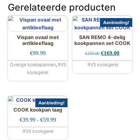
Gerelateerde producten
Aanbieding!
Vispan ovaal met
SAN REMO 4-delig
antikleeflaag
kookpannen set COOK
Oorspronkelijke 
Huidige p
€
99.99
€
169.00
€
259.00
,
Overige koekepannen
RVS
RVS kookgerei
kookgerei
Aanbieding!
COOK kookpan laag
Prijsklasse: €39.99 tot €59.99
€
39.99
-
€
59.99
RVS kookgerei
Dit product heeft meerdere variaties. De