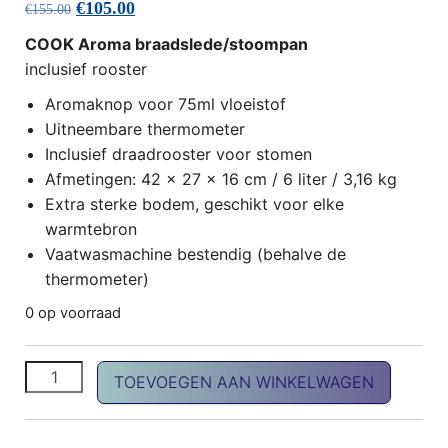
Oorspronkelijke prijs was: €155.00.
Huidige prijs is: €105.00.
€
105.00
€
155.00
COOK Aroma braadslede/stoompan
inclusief rooster
Aromaknop voor 75ml vloeistof
Uitneembare thermometer
Inclusief draadrooster voor stomen
Afmetingen: 42 x 27 x 16 cm / 6 liter / 3,16 kg
Extra sterke bodem, geschikt voor elke
warmtebron
Vaatwasmachine bestendig (behalve de
thermometer)
0 op voorraad
COOK Aroma braadslede aantal
TOEVOEGEN AAN WINKELWAGEN