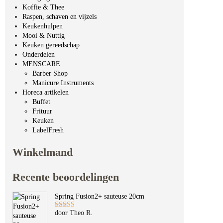
Koffie & Thee
Raspen, schaven en vijzels
Keukenhulpen
Mooi & Nuttig
Keuken gereedschap
Onderdelen
MENSCARE
Barber Shop
Manicure Instruments
Horeca artikelen
Buffet
Frituur
Keuken
LabelFresh
Winkelmand
Recente beoordelingen
Spring Fusion2+ sauteuse 20cm
door Theo R.
Gewaardeerd
5
uit 5