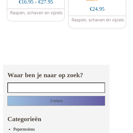
Prijsklasse: €16.95 tot €27.95
€
16.95
-
€
27.95
Gewaardeer
€
24.95
d
Raspen, schaven en vijzels
5.00
uit 5
Dit product heeft meerdere variaties. De
Raspen, schaven en vijzels
Dit product hee
Waar ben je naar op zoek?
Zoeken naar:
Categorieën
Pepermolens