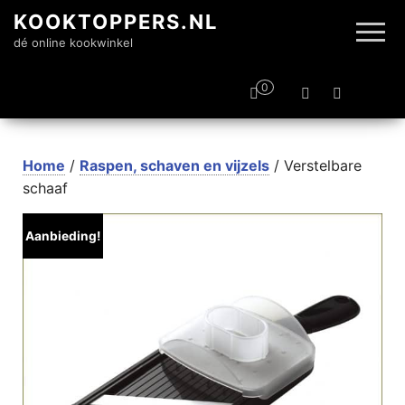
KOOKTOPPERS.NL
dé online kookwinkel
0
Home
/
Raspen, schaven en vijzels
/ Verstelbare
schaaf
Aanbieding!