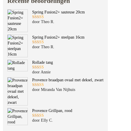
Recente beoordelingen
Spring Fusion2+ sauteuse 20cm
door Theo R.
Gewaardeerd
5
uit 5
Spring Fusion2+ steelpan 16cm
door Theo R.
Gewaardeerd
5
uit 5
Rollade tang
door Annie
Gewaardeerd
5
uit 5
Provence braadpan ovaal met deksel, zwart
door Miranda Van Nijhuis
Gewaardeerd
5
uit 5
Provence Grillpan, rood
door Elly C.
Gewaardeerd
5
uit 5