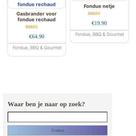
Fondue netje
Gasbrander voor
fondue rechaud
Gewaardeer
€
19.90
d
5.00
uit 5
Gewaard
Fondue, BBQ & Gourmet
€
64.90
eerd
4.00
uit 5
Fondue, BBQ & Gourmet
Waar ben je naar op zoek?
Zoeken naar: