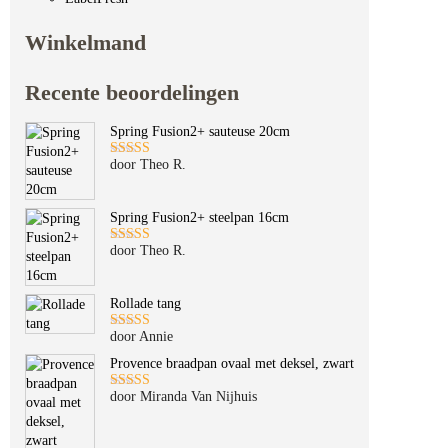
Winkelmand
Recente beoordelingen
Spring Fusion2+ sauteuse 20cm
door Theo R.
Gewaardeerd
5
uit 5
Spring Fusion2+ steelpan 16cm
door Theo R.
Gewaardeerd
5
uit 5
Rollade tang
door Annie
Gewaardeerd
5
uit 5
Provence braadpan ovaal met deksel, zwart
door Miranda Van Nijhuis
Gewaardeerd
5
uit 5