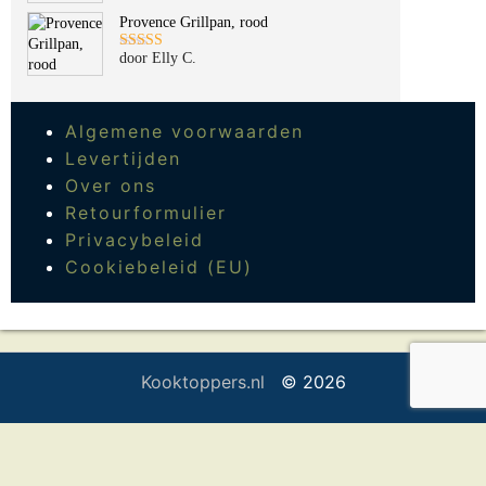
Provence Grillpan, rood
door Elly C.
Gewaardeerd
5
uit 5
Algemene voorwaarden
Levertijden
Over ons
Retourformulier
Privacybeleid
Cookiebeleid (EU)
Kooktoppers.nl
© 2026