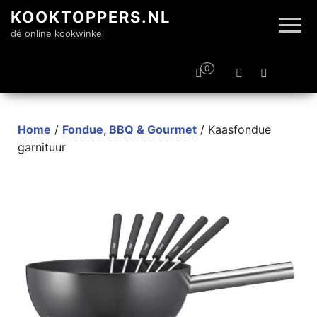
KOOKTOPPERS.NL
dé online kookwinkel
0
Home
/
Fondue, BBQ & Gourmet
/ Kaasfondue
garnituur