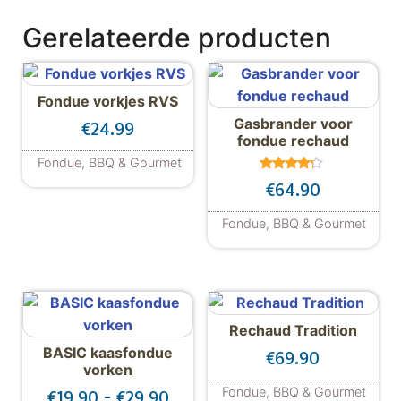
Gerelateerde producten
Fondue vorkjes RVS
Gasbrander voor
€
24.99
fondue rechaud
Fondue, BBQ & Gourmet
Gewaard
Dit product heeft meerdere variaties. De
€
64.90
eerd
4.00
uit 5
Fondue, BBQ & Gourmet
Rechaud Tradition
BASIC kaasfondue
€
69.90
vorken
Fondue, BBQ & Gourmet
Prijsklasse: €19.90 tot €29.90
€
19.90
-
€
29.90