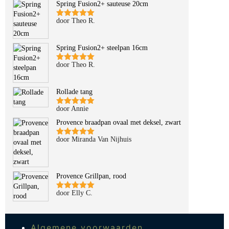
Spring Fusion2+ sauteuse 20cm
door Theo R.
Gewaardeerd
5
uit 5
Spring Fusion2+ steelpan 16cm
door Theo R.
Gewaardeerd
5
uit 5
Rollade tang
door Annie
Gewaardeerd
5
uit 5
Provence braadpan ovaal met deksel, zwart
door Miranda Van Nijhuis
Gewaardeerd
5
uit 5
Provence Grillpan, rood
door Elly C.
Gewaardeerd
5
uit 5
Algemene voorwaarden