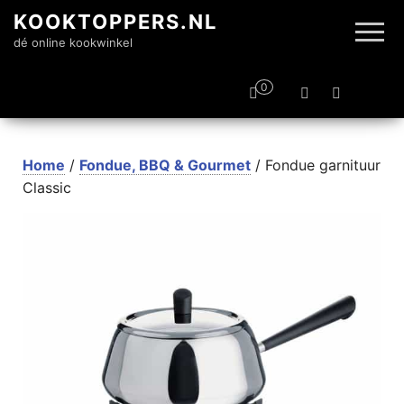
KOOKTOPPERS.NL
dé online kookwinkel
0
Home
/
Fondue, BBQ & Gourmet
/ Fondue garnituur
Classic