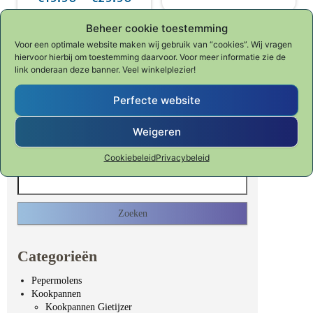
Fondue, BBQ & Gourmet
Beheer cookie toestemming
Dit product heeft meerdere variaties. De
Voor een optimale website maken wij gebruik van “cookies”. Wij vragen
hiervoor hierbij om toestemming daarvoor. Voor meer informatie zie de
link onderaan deze banner. Veel winkelplezier!
Perfecte website
Weigeren
Waar ben je naar op zoek?
Cookiebeleid
Privacybeleid
Zoeken naar:
Categorieën
Pepermolens
Kookpannen
Kookpannen Gietijzer