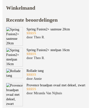
Winkelmand
Recente beoordelingen
Spring Fusion2+ sauteuse 20cm
door Theo R.
Gewaardeerd
5
uit 5
Spring Fusion2+ steelpan 16cm
door Theo R.
Gewaardeerd
5
uit 5
Rollade tang
door Annie
Gewaardeerd
5
uit 5
Provence braadpan ovaal met deksel, zwart
door Miranda Van Nijhuis
Gewaardeerd
5
uit 5