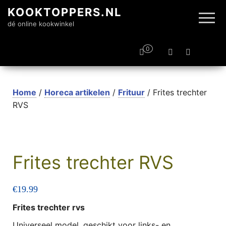
KOOKTOPPERS.NL
dé online kookwinkel
0
Home
/
Horeca artikelen
/
Frituur
/ Frites trechter
RVS
Frites trechter RVS
€
19.99
Frites trechter rvs
Universeel model, geschikt voor links- en