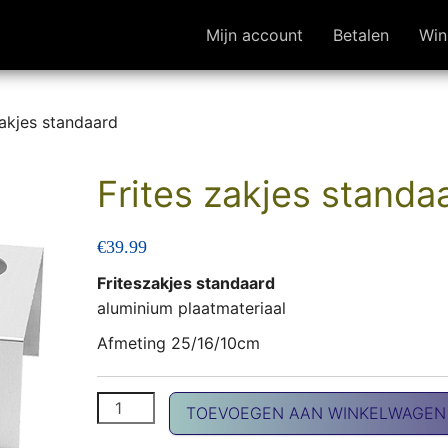
Mijn account
Betalen
Win
zakjes standaard
Frites zakjes standa
€
39.99
Friteszakjes standaard
aluminium plaatmateriaal
Afmeting 25/16/10cm
Frites zakjes standaard aantal
TOEVOEGEN AAN WINKELWAGEN