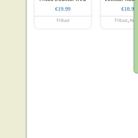
€
19.99
€
18.95
,
Frituur
Frituur
Keu