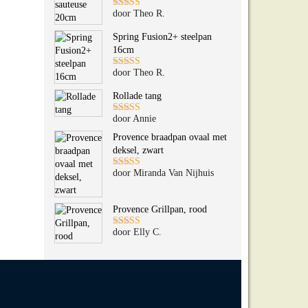
door Theo R.
Gewaardeerd
5
uit 5
Spring Fusion2+ steelpan
16cm
door Theo R.
Gewaardeerd
5
uit 5
Rollade tang
door Annie
Gewaardeerd
5
uit 5
Provence braadpan ovaal met
deksel, zwart
door Miranda Van Nijhuis
Gewaardeerd
5
uit 5
Provence Grillpan, rood
door Elly C.
Gewaardeerd
5
uit 5