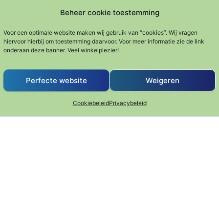
Frikandellen sni
Beheer cookie toestemming
€
59.99
RVS
ken
Frituur
Voor een optimale website maken wij gebruik van “cookies”. Wij vragen
€
11.99
hiervoor hierbij om toestemming daarvoor. Voor meer informatie zie de link
onderaan deze banner. Veel winkelplezier!
Frituur
Perfecte website
Weigeren
Cookiebeleid
Privacybeleid