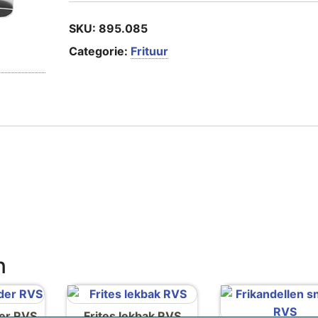
SKU:
895.085
Categorie:
Frituur
n
der RVS
Frites lekbak RVS