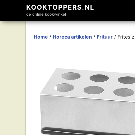
KOOKTOPPERS.NL
dé online kookwinkel
Home
/
Horeca artikelen
/
Frituur
/ Frites 