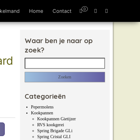
0
kelmand
Home
Contact
Waar ben je naar op
zoek?
ard
Zoeken naar:
Categorieën
Pepermolens
Kookpannen
Kookpannen Gietijzer
RVS kookgerei
Spring Brigade GLi
Spring Cristal GLI