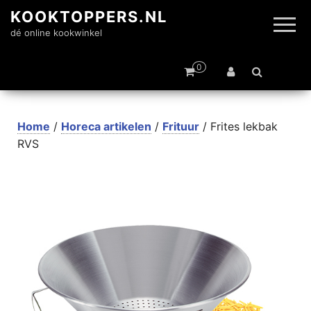
KOOKTOPPERS.NL
dé online kookwinkel
0
Home
/
Horeca artikelen
/
Frituur
/ Frites lekbak
RVS