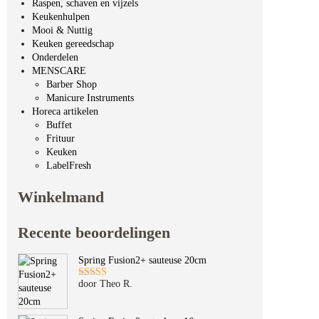
Raspen, schaven en vijzels
Keukenhulpen
Mooi & Nuttig
Keuken gereedschap
Onderdelen
MENSCARE
Barber Shop
Manicure Instruments
Horeca artikelen
Buffet
Frituur
Keuken
LabelFresh
Winkelmand
Recente beoordelingen
Spring Fusion2+ sauteuse 20cm
door Theo R.
Gewaardeerd
5
uit 5