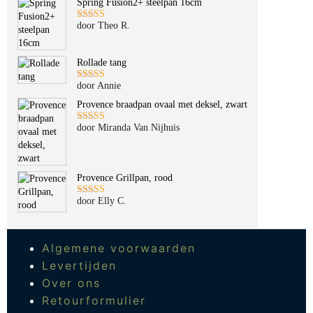
Spring Fusion2+ steelpan 16cm
door Theo R.
Gewaardeerd
5
uit 5
Rollade tang
door Annie
Gewaardeerd
5
uit 5
Provence braadpan ovaal met deksel, zwart
door Miranda Van Nijhuis
Gewaardeerd
5
uit 5
Provence Grillpan, rood
door Elly C.
Gewaardeerd
5
uit 5
Algemene voorwaarden
Levertijden
Over ons
Retourformulier