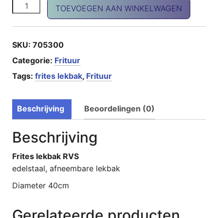
Frites lekbak RVS aantal
TOEVOEGEN AAN WINKELWAGEN
SKU:
705300
Categorie:
Frituur
Tags:
frites lekbak
,
Frituur
Beschrijving
Beoordelingen (0)
Beschrijving
Frites lekbak RVS
edelstaal, afneembare lekbak
Diameter 40cm
Gerelateerde producten