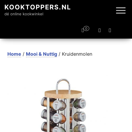
KOOKTOPPERS.NL
dé online kookwinkel
0
Home
/
Mooi & Nuttig
/ Kruidenmolen