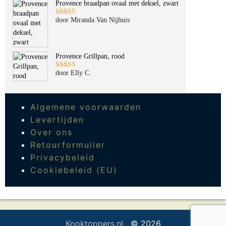
Provence braadpan ovaal met deksel, zwart
door Miranda Van Nijhuis
Gewaardeerd
5
uit 5
Provence Grillpan, rood
door Elly C.
Gewaardeerd
5
uit 5
Algemene voorwaarden
Levertijden
Over ons
Retourformulier
Privacybeleid
Cookiebeleid (EU)
Kooktoppers.nl
© 2026