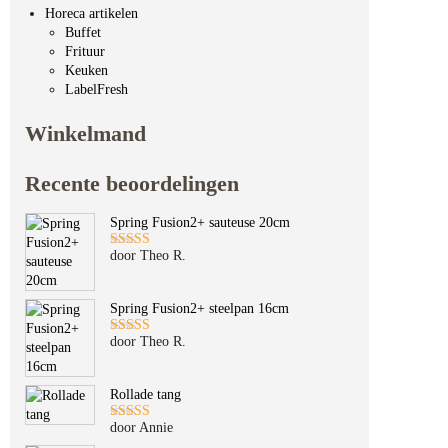
Horeca artikelen
Buffet
Frituur
Keuken
LabelFresh
Winkelmand
Recente beoordelingen
Spring Fusion2+ sauteuse 20cm
door Theo R.
Gewaardeerd
5
uit 5
Spring Fusion2+ steelpan 16cm
door Theo R.
Gewaardeerd
5
uit 5
Rollade tang
door Annie
Gewaardeerd
5
uit 5