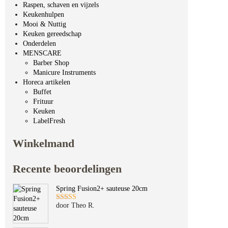
Raspen, schaven en vijzels
Keukenhulpen
Mooi & Nuttig
Keuken gereedschap
Onderdelen
MENSCARE
Barber Shop
Manicure Instruments
Horeca artikelen
Buffet
Frituur
Keuken
LabelFresh
Winkelmand
Recente beoordelingen
Spring Fusion2+ sauteuse 20cm
door Theo R.
Gewaardeerd
5
uit 5