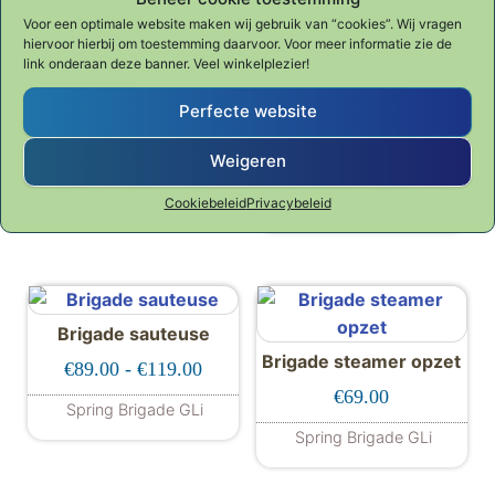
Voor een optimale website maken wij gebruik van “cookies”. Wij vragen
hiervoor hierbij om toestemming daarvoor. Voor meer informatie zie de
Aanbieding!
Aanbieding!
link onderaan deze banner. Veel winkelplezier!
Brigade 4-delig kookset
Brigade 4-delig
Perfecte website
starterset
Oorspronkelijke prijs was: €576.00.
Huidige prijs is: €369.00.
€
369.00
€
576.00
Oorspronkelijke 
Huidige p
Weigeren
€
299.00
€
471.10
Spring Brigade GLi
Spring Brigade GLi
Cookiebeleid
Privacybeleid
Brigade sauteuse
Brigade steamer opzet
Prijsklasse: €89.00 tot €119.00
€
89.00
-
€
119.00
€
69.00
Spring Brigade GLi
Dit product heeft meerdere variaties. De
Spring Brigade GLi