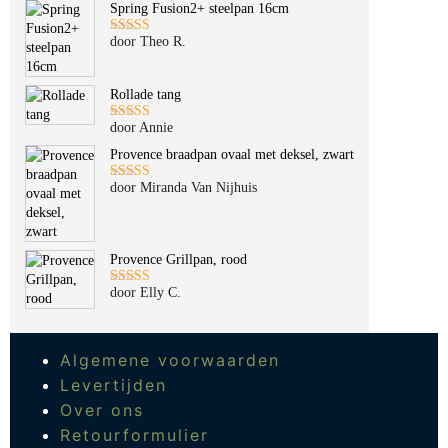
Spring Fusion2+ steelpan 16cm
door Theo R.
Gewaardeerd
5
uit 5
Rollade tang
door Annie
Gewaardeerd
5
uit 5
Provence braadpan ovaal met deksel, zwart
door Miranda Van Nijhuis
Gewaardeerd
5
uit 5
Provence Grillpan, rood
door Elly C.
Gewaardeerd
5
uit 5
Algemene voorwaarden
Levertijden
Over ons
Retourformulier