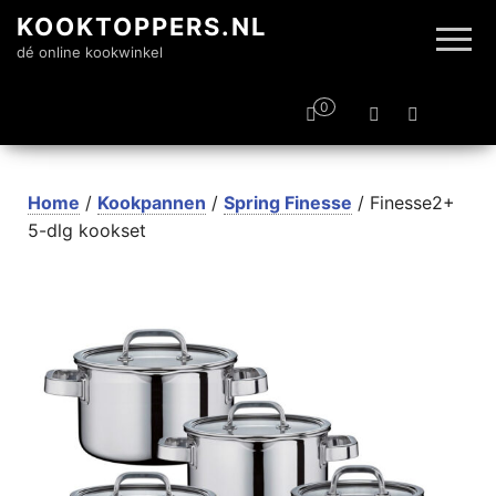
KOOKTOPPERS.NL
dé online kookwinkel
0
Home
/
Kookpannen
/
Spring Finesse
/ Finesse2+
5-dlg kookset