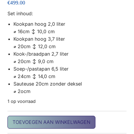
€
499.00
Set inhoud:
Kookpan hoog 2,0 liter
⌀
16cm ↕ 10,0 cm
Kookpan hoog 3,7 liter
⌀
20cm ↕ 12,0 cm
Kook-/braadpan 2,7 liter
⌀
20cm ↕ 9,0 cm
Soep-/pastapan 6,5 liter
⌀
24cm ↕ 14,0 cm
Sauteuse 20cm zonder deksel
⌀
2ocm
1 op voorraad
Finesse2+ 5-dlg kookset aantal
TOEVOEGEN AAN WINKELWAGEN