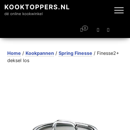
KOOKTOPPERS.NL
dé online kookwinkel
0
Home
/
Kookpannen
/
Spring Finesse
/ Finesse2+
deksel los