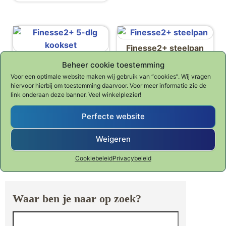
Finesse2+ steelpan
Finesse2+ 5-dlg
€
129.00
Beheer cookie toestemming
kookset
Voor een optimale website maken wij gebruik van “cookies”. Wij vragen
Spring Finesse
€
499.00
hiervoor hierbij om toestemming daarvoor. Voor meer informatie zie de
link onderaan deze banner. Veel winkelplezier!
Spring Finesse
Perfecte website
Weigeren
Cookiebeleid
Privacybeleid
Waar ben je naar op zoek?
Zoeken naar: