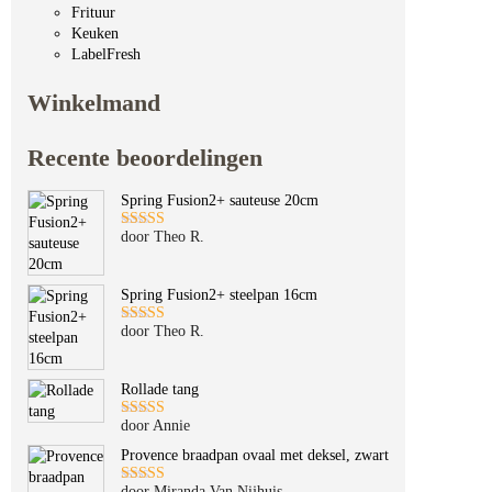
Frituur
Keuken
LabelFresh
Winkelmand
Recente beoordelingen
Spring Fusion2+ sauteuse 20cm
door Theo R.
Gewaardeerd
5
uit 5
Spring Fusion2+ steelpan 16cm
door Theo R.
Gewaardeerd
5
uit 5
Rollade tang
door Annie
Gewaardeerd
5
uit 5
Provence braadpan ovaal met deksel, zwart
door Miranda Van Nijhuis