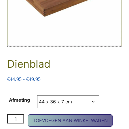
Dienblad
Prijsklasse: €44.95 tot €49.95
€
44.95
-
€
49.95
Afmeting
Dienblad aantal
TOEVOEGEN AAN WINKELWAGEN