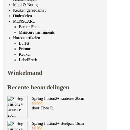
Mooi & Nuttig
Keuken gereedschap
Onderdelen
MENSCARE
Barber Shop
Manicure Instruments
Horeca artikelen
Buffet
Frituur
Keuken
LabelFresh
Winkelmand
Recente beoordelingen
Spring Fusion2+ sauteuse 20cm
door Theo R.
Gewaardeerd
5
uit 5
Spring Fusion2+ steelpan 16cm