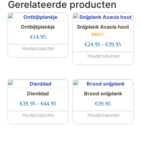
Gerelateerde producten
Ontbijtplankje
Snijplank Acacia hout
€
14.95
Gewaardeer
Prijskla
€
24.95
-
€
39.95
d
Houtproducten
5.00
uit 5
Houtproducten
Dit product hee
Dienblad
Brood snijplank
Prijsklasse: €39.95 tot €44.95
€
39.95
-
€
44.95
€
39.95
Houtproducten
Houtproducten
Dit product heeft meerdere variaties. De