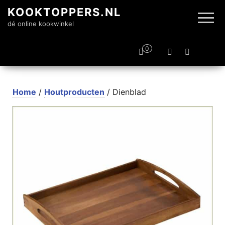
KOOKTOPPERS.NL
dé online kookwinkel
0
Home
/
Houtproducten
/ Dienblad