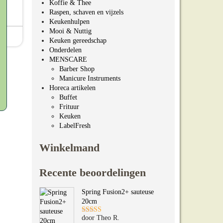
Koffie & Thee
Raspen, schaven en vijzels
95
Prijsklasse: €54.95 tot €74.95
95
Keukenhulpen
Mooi & Nuttig
n
Keuken gereedschap
ties. Deze optie kan gekozen worden op de productpagina
roduct heeft meerdere variaties. Deze optie kan gekozen 
Onderdelen
n worden op de productpagina
MENSCARE
Barber Shop
Manicure Instruments
Horeca artikelen
Buffet
Frituur
Keuken
LabelFresh
Winkelmand
Recente beoordelingen
Spring Fusion2+ sauteuse
20cm
door Theo R.
Gewaardeerd