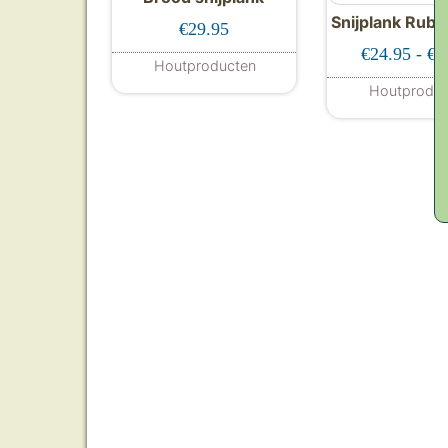
Snijplank Rub
€
29.95
€
24.95
-
€
6
Houtproducten
Houtproduc
Dit