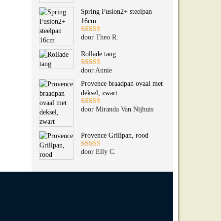
5
uit 5
Spring Fusion2+ steelpan
16cm
door Theo R.
Gewaardeerd
5
uit 5
Rollade tang
door Annie
Gewaardeerd
5
uit 5
Provence braadpan ovaal met
deksel, zwart
door Miranda Van Nijhuis
Gewaardeerd
5
uit 5
Provence Grillpan, rood
door Elly C.
Gewaardeerd
5
uit 5