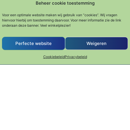
Beheer cookie toestemming
berwood
Prijsklasse: €19.95 tot €24.
€
19.95
-
€
24.95
€
54.95
-
€
74.
Prijsklasse: €24.95 tot €64.95
4.95
Voor een optimale website maken wij gebruik van “cookies”. Wij vragen
Houtproducten
Houtproducte
hiervoor hierbij om toestemming daarvoor. Voor meer informatie zie de link
Dit product heeft meerdere varia
Dit p
onderaan deze banner. Veel winkelplezier!
ten
 product heeft meerdere variaties. Deze optie kan gekoze
Perfecte website
Weigeren
Cookiebeleid
Privacybeleid