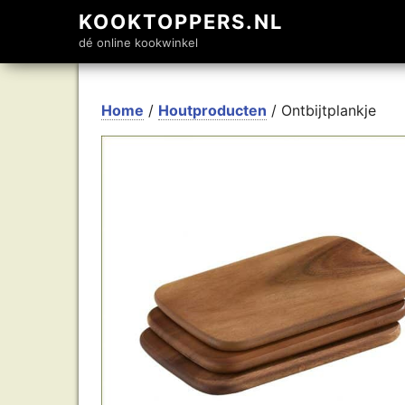
KOOKTOPPERS.NL
dé online kookwinkel
Home
/
Houtproducten
/ Ontbijtplankje