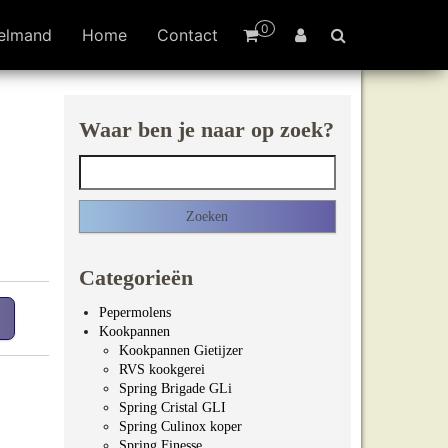
0
elmand
Home
Contact
Waar ben je naar op zoek?
Zoeken naar:
Categorieën
Pepermolens
Kookpannen
Kookpannen Gietijzer
RVS kookgerei
Spring Brigade GLi
Spring Cristal GLI
Spring Culinox koper
Spring Finesse