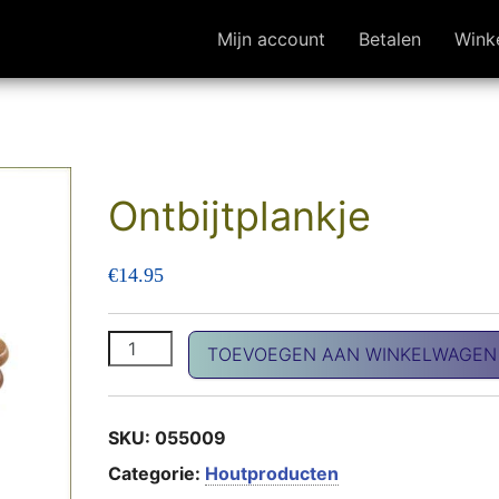
Mijn account
Betalen
Wink
Ontbijtplankje
€
14.95
Ontbijtplankje aantal
TOEVOEGEN AAN WINKELWAGEN
SKU:
055009
Categorie:
Houtproducten