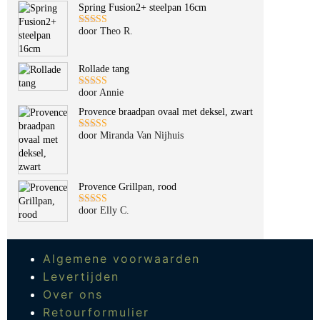
Spring Fusion2+ steelpan 16cm
door Theo R.
Gewaardeerd
5
uit 5
Rollade tang
door Annie
Gewaardeerd
5
uit 5
Provence braadpan ovaal met deksel, zwart
door Miranda Van Nijhuis
Gewaardeerd
5
uit 5
Provence Grillpan, rood
door Elly C.
Gewaardeerd
5
uit 5
Algemene voorwaarden
Levertijden
Over ons
Retourformulier