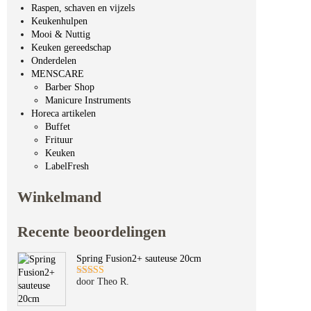
Raspen, schaven en vijzels
Keukenhulpen
Mooi & Nuttig
Keuken gereedschap
Onderdelen
MENSCARE
Barber Shop
Manicure Instruments
Horeca artikelen
Buffet
Frituur
Keuken
LabelFresh
Winkelmand
Recente beoordelingen
Spring Fusion2+ sauteuse 20cm
door Theo R.
Gewaardeerd
5
uit 5