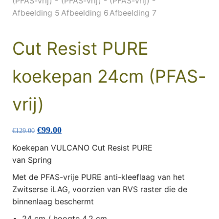
Cut Resist PURE
koekepan 24cm (PFAS-
vrij)
Oorspronkelijke prijs was: €129.00.
Huidige prijs is: €99.00.
€
99.00
€
129.00
Koekepan VULCANO Cut Resist PURE
van Spring
Met de PFAS-vrije PURE anti-kleeflaag van het
Zwitserse iLAG, voorzien van RVS raster die de
binnenlaag beschermt
24 cm / hoogte 4,2 cm