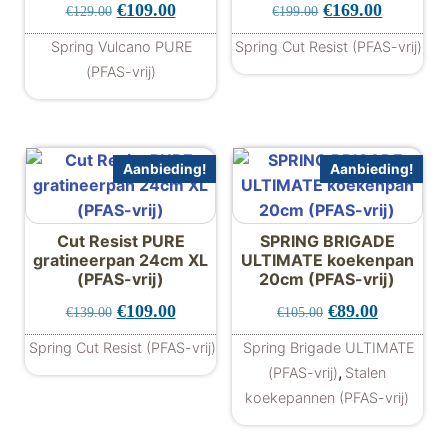
Oorspronkelijke prijs was: €129.00.
Huidige prijs is: €109.00.
Oorspronkelijke 
Huidige p
€
109.00
€
169.00
€
129.00
€
199.00
Spring Vulcano PURE
Spring Cut Resist (PFAS-vrij)
(PFAS-vrij)
Aanbieding!
Aanbieding!
Cut Resist PURE
SPRING BRIGADE
gratineerpan 24cm XL
ULTIMATE koekenpan
(PFAS-vrij)
20cm (PFAS-vrij)
Oorspronkelijke prijs was: €139.00.
Huidige prijs is: €109.00.
Oorspronkelijke 
Huidige pr
€
109.00
€
89.00
€
139.00
€
105.00
Spring Cut Resist (PFAS-vrij)
Spring Brigade ULTIMATE
,
(PFAS-vrij)
Stalen
koekepannen (PFAS-vrij)