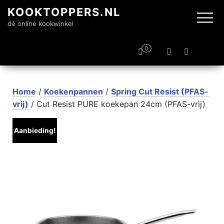
KOOKTOPPERS.NL
dé online kookwinkel
0
Home
/
Koekenpannen
/
Spring Cut Resist (PFAS-
vrij)
/ Cut Resist PURE koekepan 24cm (PFAS-vrij)
Aanbieding!