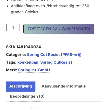
Antikleeflaag oven-/hittebestendig tot 250
graden Celcius
Cut Resist PURE koekepan 24cm (PFAS-vrij) aantal
TOEVOEGEN AAN WINKELWAGEN
SKU:
1481946024
Categorie:
Spring Cut Resist (PFAS-vrij)
Tags:
koekenpan
,
Spring CutResist
Merk:
Spring Int. GmbH
Beschrijving
Aanvullende informatie
Beoordelingen (0)