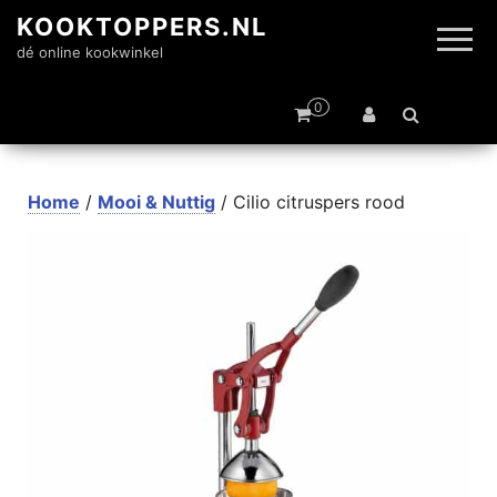
KOOKTOPPERS.NL
dé online kookwinkel
0
Home
/
Mooi & Nuttig
/ Cilio citruspers rood