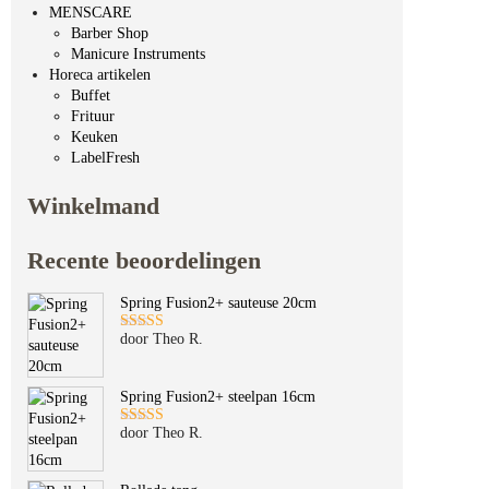
MENSCARE
Barber Shop
Manicure Instruments
Horeca artikelen
Buffet
Frituur
Keuken
LabelFresh
Winkelmand
Recente beoordelingen
Spring Fusion2+ sauteuse 20cm
door Theo R.
Gewaardeerd
5
uit 5
Spring Fusion2+ steelpan 16cm
door Theo R.
Gewaardeerd
5
uit 5