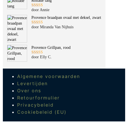
Rollade tang
door Annie
Gewaardeerd
5
uit 5
Provence braadpan ovaal met deksel, zwart
door Miranda Van Nijhuis
Gewaardeerd
5
uit 5
Provence Grillpan, rood
door Elly C.
Gewaardeerd
5
uit 5
Algemene voorwaarden
Levertijden
Over ons
Retourformulier
Privacybeleid
Cookiebeleid (EU)