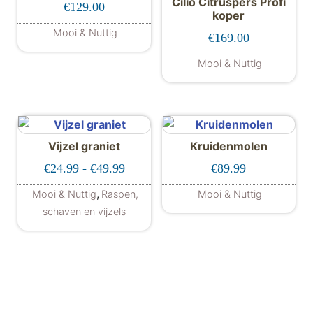
Cilio Citruspers Profi
€
129.00
koper
Mooi & Nuttig
€
169.00
Mooi & Nuttig
Vijzel graniet
Kruidenmolen
Prijsklasse: €24.99 tot €49.99
€
24.99
-
€
49.99
€
89.99
,
Mooi & Nuttig
Raspen,
Mooi & Nuttig
schaven en vijzels
Dit product heeft meerdere variaties. De