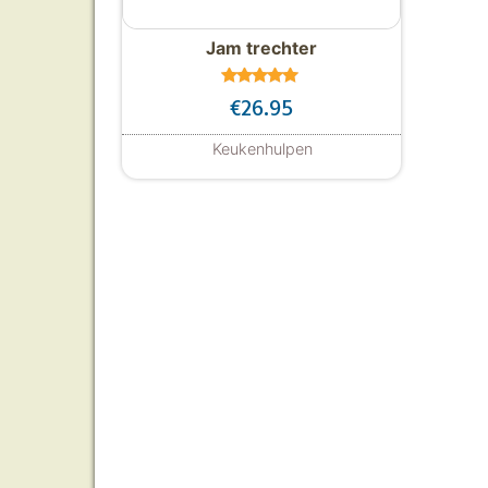
Jam trechter
Gewaardeer
€
26.95
d
5.00
uit 5
Keukenhulpen