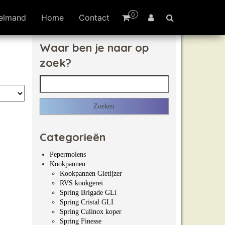
0
elmand
Home
Contact
Waar ben je naar op
zoek?
Zoeken naar:
Categorieën
Pepermolens
Kookpannen
Kookpannen Gietijzer
RVS kookgerei
Spring Brigade GLi
Spring Cristal GLI
Spring Culinox koper
Spring Finesse