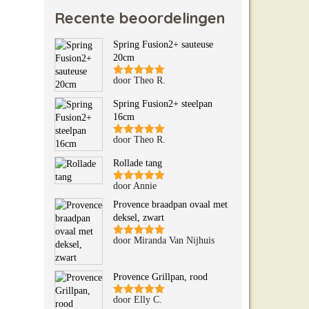
Recente beoordelingen
Spring Fusion2+ sauteuse
20cm
door Theo R.
Gewaardeerd
5
uit 5
Spring Fusion2+ steelpan
16cm
door Theo R.
Gewaardeerd
5
uit 5
Rollade tang
door Annie
Gewaardeerd
5
uit 5
Provence braadpan ovaal met
deksel, zwart
door Miranda Van Nijhuis
Gewaardeerd
5
uit 5
Provence Grillpan, rood
door Elly C.
Gewaardeerd