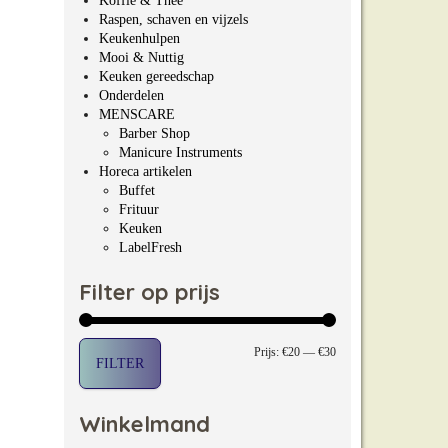
Koffie & Thee
Raspen, schaven en vijzels
Keukenhulpen
Mooi & Nuttig
Keuken gereedschap
Onderdelen
MENSCARE
Barber Shop
Manicure Instruments
Horeca artikelen
Buffet
Frituur
Keuken
LabelFresh
Filter op prijs
Min. prijs
Max. prijs
Prijs:
€20
—
€30
FILTER
Winkelmand