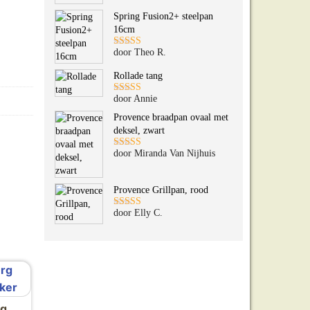
5
uit 5
Spring Fusion2+ steelpan
16cm
door Theo R.
Gewaardeerd
5
uit 5
Rollade tang
door Annie
Gewaardeerd
5
uit 5
Provence braadpan ovaal met
deksel, zwart
door Miranda Van Nijhuis
Gewaardeerd
5
uit 5
Provence Grillpan, rood
door Elly C.
Gewaardeerd
5
uit 5
rg