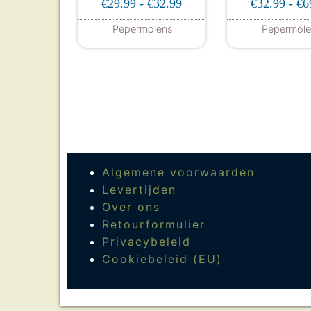
Prijsklasse: €29.99 tot €3
€
29.99
-
€
32.99
€
32.99
-
€
6
Pepermolens
Pepermole
Dit product heeft meerdere var
Dit
Algemene voorwaarden
Levertijden
Over ons
Retourformulier
Privacybeleid
Cookiebeleid (EU)