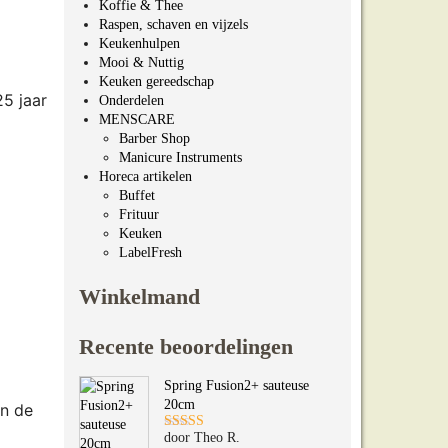
Koffie & Thee
Raspen, schaven en vijzels
Keukenhulpen
Mooi & Nuttig
Keuken gereedschap
25 jaar
Onderdelen
MENSCARE
Barber Shop
Manicure Instruments
Horeca artikelen
Buffet
Frituur
Keuken
LabelFresh
Winkelmand
Recente beoordelingen
Spring Fusion2+ sauteuse
20cm
an de
door Theo R.
Gewaardeerd