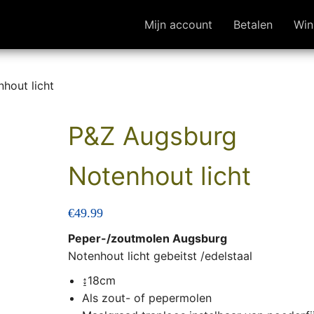
Mijn account
Betalen
Win
hout licht
P&Z Augsburg
Notenhout licht
€
49.99
Peper-/zoutmolen Augsburg
Notenhout licht gebeitst /edelstaal
↨18cm
Als zout- of pepermolen