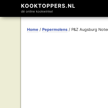
KOOKTOPPERS.NL
dé online kookwinkel
Home
/
Pepermolens
/ P&Z Augsburg Noten