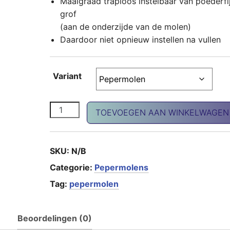
Maalgraad traploos instelbaar van poederfij
grof
(aan de onderzijde van de molen)
Daardoor niet opnieuw instellen na vullen
Variant
P&Z Augsburg Notenhout licht aantal
TOEVOEGEN AAN WINKELWAGEN
SKU:
N/B
Categorie:
Pepermolens
Tag:
pepermolen
Beoordelingen (0)