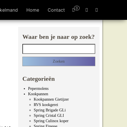
0
kelmand
Home
Contact
Waar ben je naar op zoek?
Zoeken naar:
Categorieën
Pepermolens
Kookpannen
Kookpannen Gietijzer
RVS kookgerei
Spring Brigade GLi
Spring Cristal GLI
Spring Culinox koper
Spring Finesse