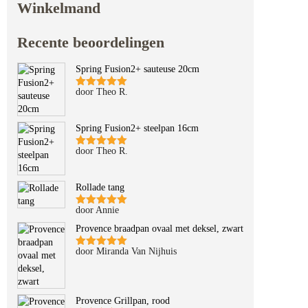
Winkelmand
Recente beoordelingen
Spring Fusion2+ sauteuse 20cm
door Theo R.
Gewaardeerd
5
uit 5
Spring Fusion2+ steelpan 16cm
door Theo R.
Gewaardeerd
5
uit 5
Rollade tang
door Annie
Gewaardeerd
5
uit 5
Provence braadpan ovaal met deksel, zwart
door Miranda Van Nijhuis
Gewaardeerd
5
uit 5
Provence Grillpan, rood