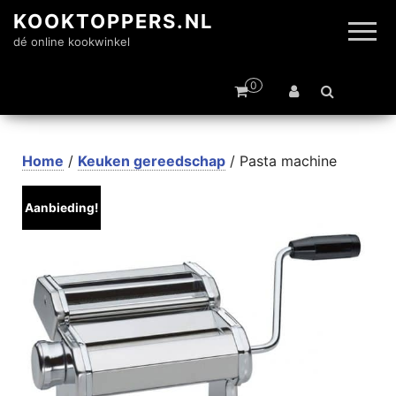
KOOKTOPPERS.NL
dé online kookwinkel
0
Home
/
Keuken gereedschap
/ Pasta machine
Aanbieding!