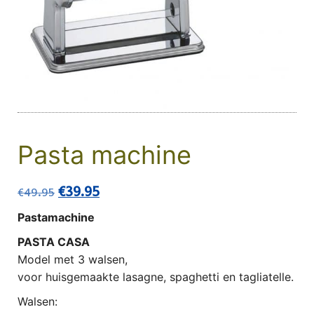
Pasta machine
Oorspronkelijke prijs was: €49.95.
Huidige prijs is: €39.95.
€
39.95
€
49.95
Pastamachine
PASTA CASA
Model met 3 walsen,
voor huisgemaakte lasagne, spaghetti en tagliatelle.
Walsen: