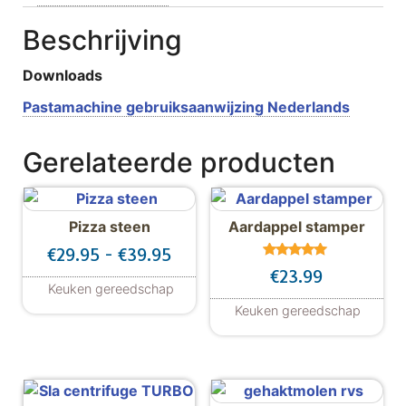
Beschrijving
Downloads
Pastamachine gebruiksaanwijzing Nederlands
Gerelateerde producten
Pizza steen
Aardappel stamper
Prijsklasse: €29.95 tot €39.95
€
29.95
-
€
39.95
Gewaardeer
€
23.99
d
Keuken gereedschap
5.00
uit 5
Dit product heeft meerdere variaties. De
Keuken gereedschap