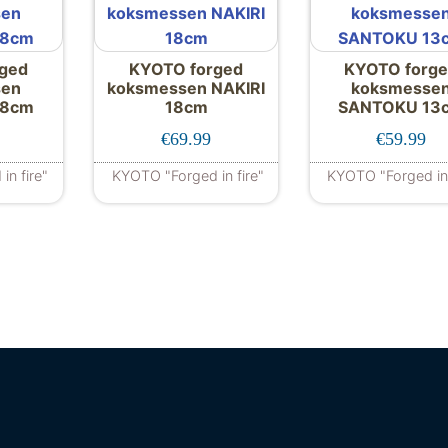
ged
KYOTO forged
KYOTO forg
sen
koksmessen NAKIRI
koksmesse
18cm
18cm
SANTOKU 13
€
69.99
€
59.99
in fire"
KYOTO "Forged in fire"
KYOTO "Forged in 