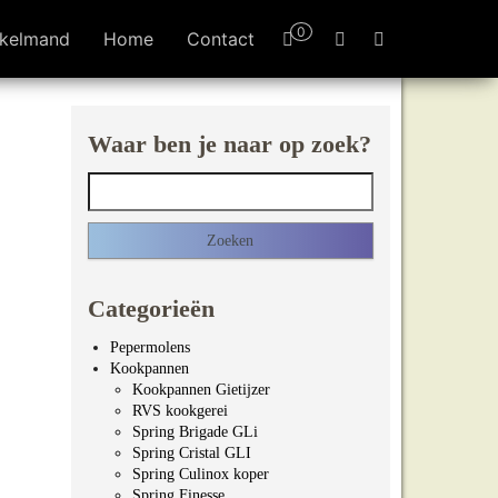
0
kelmand
Home
Contact
Waar ben je naar op zoek?
Zoeken naar:
Categorieën
Pepermolens
Kookpannen
Kookpannen Gietijzer
RVS kookgerei
Spring Brigade GLi
Spring Cristal GLI
Spring Culinox koper
Spring Finesse