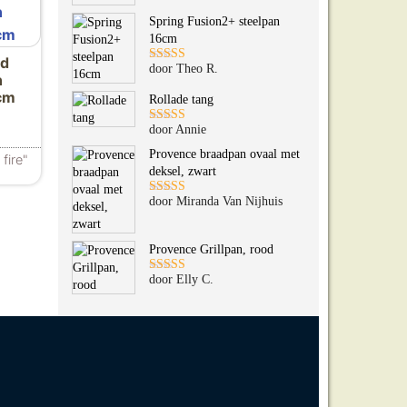
5
uit 5
Spring Fusion2+ steelpan
16cm
ed
door Theo R.
Gewaardeerd
n
5
uit 5
cm
Rollade tang
door Annie
Gewaardeerd
5
uit 5
Provence braadpan ovaal met
fire"
deksel, zwart
door Miranda Van Nijhuis
Gewaardeerd
5
uit 5
Provence Grillpan, rood
door Elly C.
Gewaardeerd
5
uit 5