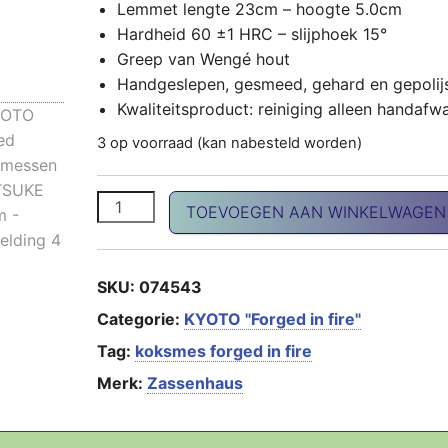
Lemmet lengte 23cm – hoogte 5.0cm
Hardheid 60 ±1 HRC – slijphoek 15°
Greep van Wengé hout
Handgeslepen, gesmeed, gehard en gepolij
Kwaliteitsproduct: reiniging alleen handafw
3 op voorraad (kan nabesteld worden)
KYOTO forged koksmessen KIRITSUKE 23cm 
TOEVOEGEN AAN WINKELWAGEN
SKU:
074543
Categorie:
KYOTO "Forged in fire"
Tag:
koksmes forged in fire
Merk:
Zassenhaus