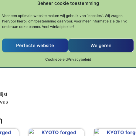
essen
Beoordelingen (0)
Beheer cookie toestemming
Voor een optimale website maken wij gebruik van “cookies”. Wij vragen
hiervoor hierbij om toestemming daarvoor. Voor meer informatie zie de link
onderaan deze banner. Veel winkelplezier!
apans lemmetstaal type 440C en worden met de hand gesm
ze messen worden gehard op 60 HRC Rockwell en geslepen
Perfecte website
Weigeren
 alleen heel erg scherp, maar houden ze deze scherpte ook 
t Wengé hout.
Cookiebeleid
Privacybeleid
ijst
fwas
n