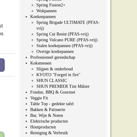
Spring Fusion2+
Wokpannen
Koekenpannen
Spring Brigade ULTIMATE (PFAS-
st
vrij)
as
Spring Cut Resist (PFAS-vrij)
Spring Vulcano PURE (PFAS-vrij)
Stalen koekepannen (PFAS-vrij)
Overige koekepannen
Professioneel gereedschap
aantal
Koksmessen
Slijpen & onderhoud
KYOTO "Forged in fire"
SHUN CLASSIC
SHUN PREMIER Tim Mälzer
Fondue, BBQ & Gourmet
Veggie Fit
Table Top - gedekte tafel
Bakken & Patisserie
Bar, Wijn & Noten
Elektrische producten
Houtproducten
Reiniging & Verbruik