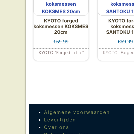
KYOTO forged
KYOTO for
koksmessen KOKSMES
koksmes
20cm
SANTOKU 
€
69.99
€
69.99
KYOTO "Forged in fire"
KYOTO "Forged 
Algemene voorwaarden
Levertijden
Over ons