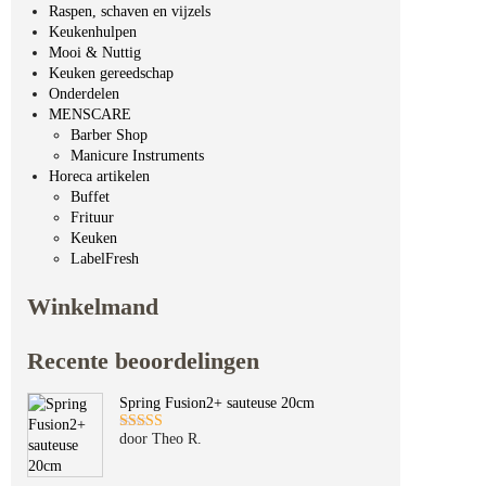
Raspen, schaven en vijzels
Keukenhulpen
Mooi & Nuttig
Keuken gereedschap
Onderdelen
MENSCARE
Barber Shop
Manicure Instruments
Horeca artikelen
Buffet
Frituur
Keuken
LabelFresh
Winkelmand
Recente beoordelingen
Spring Fusion2+ sauteuse 20cm
door Theo R.
Gewaardeerd
5
uit 5