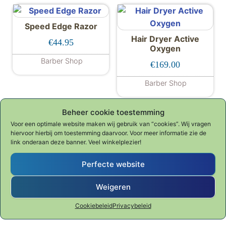
Speed Edge Razor
Hair Dryer Active
€
44.95
Oxygen
Barber Shop
€
169.00
Barber Shop
Beheer cookie toestemming
Voor een optimale website maken wij gebruik van “cookies”. Wij vragen
hiervoor hierbij om toestemming daarvoor. Voor meer informatie zie de
link onderaan deze banner. Veel winkelplezier!
CAPTAIN scheermes
Hair Designing razor –
Perfecte website
recht
reserve mesjes
€
135.95
€
11.95
Weigeren
Barber Shop
Barber Shop
Cookiebeleid
Privacybeleid