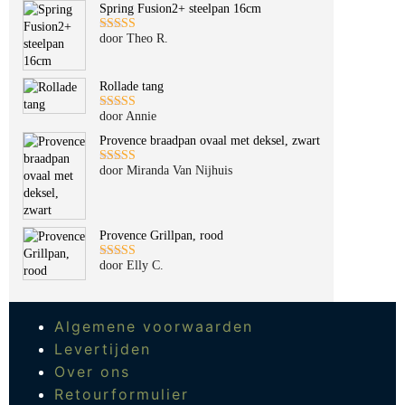
Spring Fusion2+ steelpan 16cm
door Theo R.
Gewaardeerd
5
uit 5
Rollade tang
door Annie
Gewaardeerd
5
uit 5
Provence braadpan ovaal met deksel, zwart
door Miranda Van Nijhuis
Gewaardeerd
5
uit 5
Provence Grillpan, rood
door Elly C.
Gewaardeerd
5
uit 5
Algemene voorwaarden
Levertijden
Over ons
Retourformulier