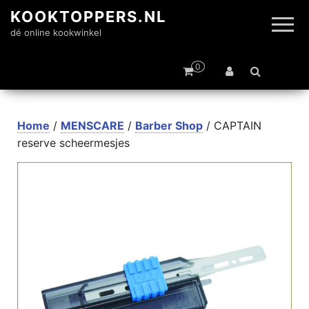
KOOKTOPPERS.NL
dé online kookwinkel
0
Home
/
MENSCARE
/
Barber Shop
/ CAPTAIN
reserve scheermesjes