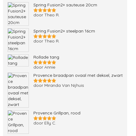
Spring Fusion2+ sauteuse 20cm
door Theo R.
Gewaardeerd
5
uit 5
Spring Fusion2+ steelpan 16cm
door Theo R.
Gewaardeerd
5
uit 5
Rollade tang
door Annie
Gewaardeerd
5
uit 5
Provence braadpan ovaal met deksel, zwart
door Miranda Van Nijhuis
Gewaardeerd
5
uit 5
Provence Grillpan, rood
door Elly C.
Gewaardeerd
5
uit 5