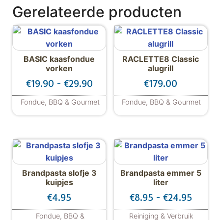
Gerelateerde producten
BASIC kaasfondue
RACLETTE8 Classic
vorken
alugrill
Prijsklasse: €19.90 tot €29.90
€
19.90
-
€
29.90
€
179.00
Fondue, BBQ & Gourmet
Fondue, BBQ & Gourmet
Dit product heeft meerdere variaties. De
Brandpasta slofje 3
Brandpasta emmer 5
kuipjes
liter
Prijsk
€
4.95
€
8.95
-
€
24.95
Fondue, BBQ &
Reiniging & Verbruik