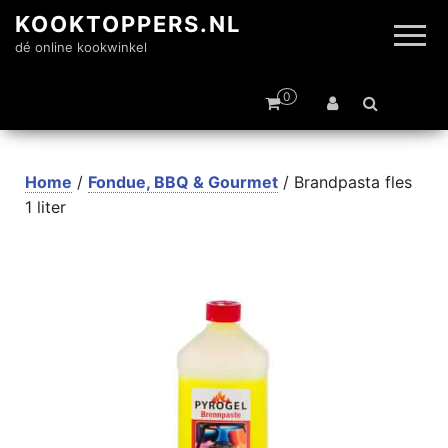
KOOKTOPPERS.NL
dé online kookwinkel
0
Home
/
Fondue, BBQ & Gourmet
/ Brandpasta fles
1 liter