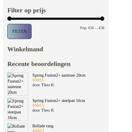
Filter op prijs
Min. prijs
Max. prijs
Prijs:
€10
—
€30
FILTER
Winkelmand
Recente beoordelingen
Spring Fusion2+ sauteuse 20cm
door Theo R.
Gewaardeerd
5
uit 5
Spring Fusion2+ steelpan 16cm
door Theo R.
Gewaardeerd
5
uit 5
Rollade tang