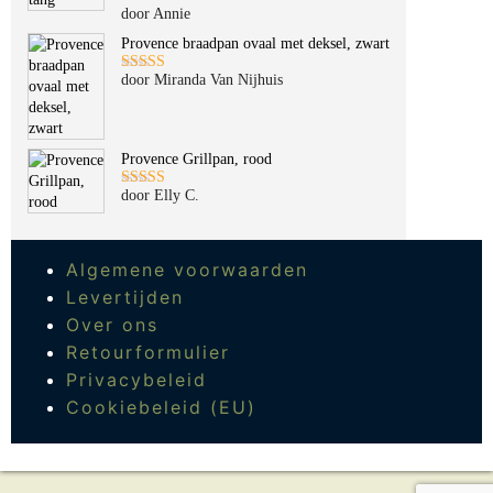
door Annie
Gewaardeerd
5
uit 5
Provence braadpan ovaal met deksel, zwart
door Miranda Van Nijhuis
Gewaardeerd
5
uit 5
Provence Grillpan, rood
door Elly C.
Gewaardeerd
5
uit 5
Algemene voorwaarden
Levertijden
Over ons
Retourformulier
Privacybeleid
Cookiebeleid (EU)