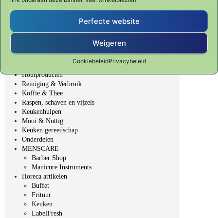
SHUN CLASSIC
SHUN PREMIER Tim Mälzer
Fondue, BBQ & Gourmet
Perfecte website
Veggie Fit
Table Top - gedekte tafel
Weigeren
Bakken & Patisserie
Bar, Wijn & Noten
Cookiebeleid
Privacybeleid
Elektrische producten
Houtproducten
Reiniging & Verbruik
Koffie & Thee
Raspen, schaven en vijzels
Keukenhulpen
Mooi & Nuttig
Keuken gereedschap
Onderdelen
MENSCARE
Barber Shop
Manicure Instruments
Horeca artikelen
Buffet
Frituur
Keuken
LabelFresh