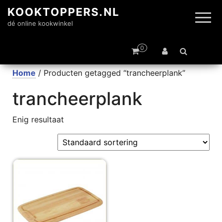
KOOKTOPPERS.NL
dé online kookwinkel
0
Home
/ Producten getagged “trancheerplank”
trancheerplank
Enig resultaat