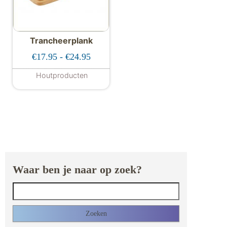
Trancheerplank
Prijsklasse: €17.95 tot €24.95
€
17.95
-
€
24.95
Houtproducten
Dit product heeft meerdere variaties. De
Waar ben je naar op zoek?
Zoeken naar: