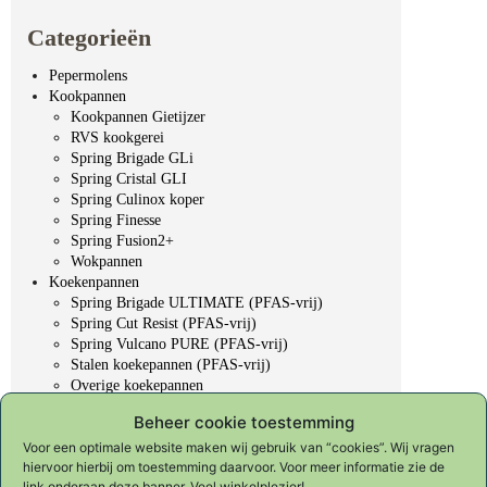
Categorieën
Pepermolens
Kookpannen
Kookpannen Gietijzer
RVS kookgerei
Spring Brigade GLi
Spring Cristal GLI
Spring Culinox koper
Spring Finesse
Spring Fusion2+
Wokpannen
Koekenpannen
Spring Brigade ULTIMATE (PFAS-vrij)
Spring Cut Resist (PFAS-vrij)
Spring Vulcano PURE (PFAS-vrij)
Stalen koekepannen (PFAS-vrij)
Overige koekepannen
Professioneel gereedschap
Beheer cookie toestemming
Koksmessen
Slijpen & onderhoud
Voor een optimale website maken wij gebruik van “cookies”. Wij vragen
hiervoor hierbij om toestemming daarvoor. Voor meer informatie zie de
KYOTO "Forged in fire"
link onderaan deze banner. Veel winkelplezier!