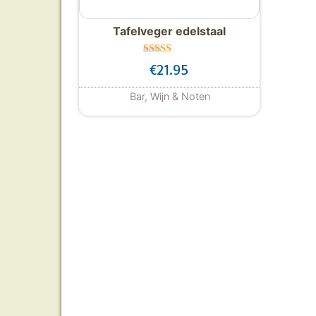
Tafelveger edelstaal
Gewaardeer
€
21.95
d
5.00
uit 5
Bar, Wijn & Noten