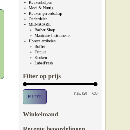
Keukenhulpen
Mooi & Nuttig
Keuken gereedschap
Onderdelen
MENSCARE
Barber Shop
Manicure Instruments
Horeca artikelen
Buffet
Frituur
Keuken
LabelFresh
Filter op prijs
Min. prijs
Max. prijs
Prijs:
€20
—
€30
FILTER
Winkelmand
Recente beoordelingen