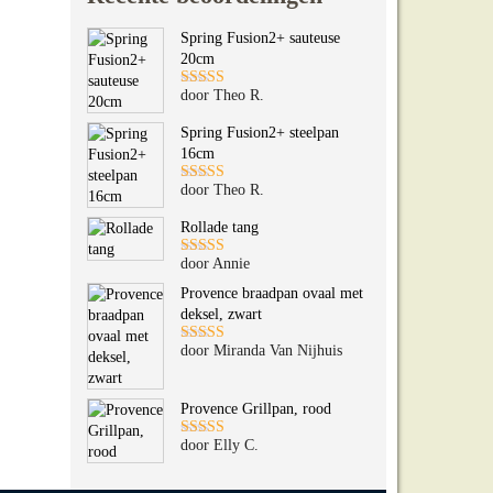
Spring Fusion2+ sauteuse
20cm
door Theo R.
Gewaardeerd
5
uit 5
Spring Fusion2+ steelpan
16cm
door Theo R.
Gewaardeerd
5
uit 5
Rollade tang
door Annie
Gewaardeerd
5
uit 5
Provence braadpan ovaal met
deksel, zwart
door Miranda Van Nijhuis
Gewaardeerd
5
uit 5
Provence Grillpan, rood
door Elly C.
Gewaardeerd
5
uit 5