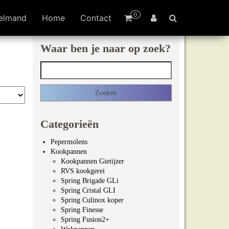
0
elmand
Home
Contact
Waar ben je naar op zoek?
Zoeken naar:
Categorieën
Pepermolens
Kookpannen
Kookpannen Gietijzer
RVS kookgerei
Spring Brigade GLi
Spring Cristal GLI
Spring Culinox koper
Spring Finesse
Spring Fusion2+