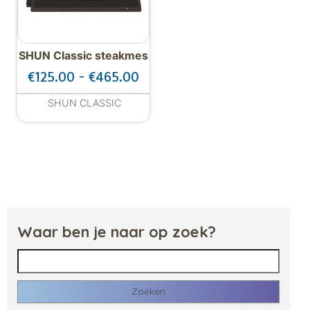
SHUN Classic steakmes
Prijsklasse: €125.00 tot €46
€
125.00
-
€
465.00
SHUN CLASSIC
Dit product heeft meerdere variaties. De
Waar ben je naar op zoek?
Zoeken naar: