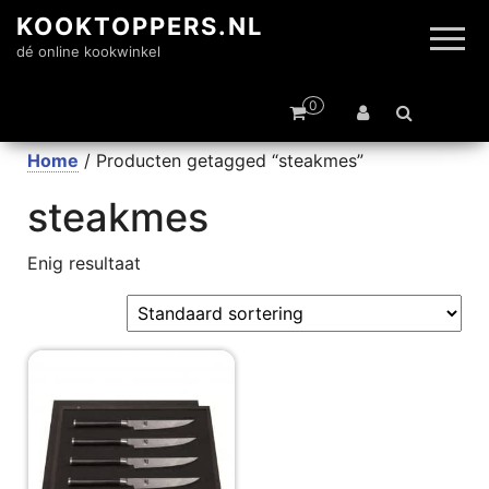
KOOKTOPPERS.NL
dé online kookwinkel
0
Home
/ Producten getagged “steakmes”
steakmes
Enig resultaat