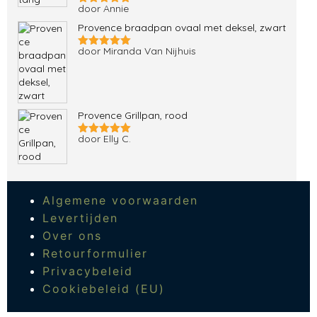
door Annie
Gewaardeerd
5
uit 5
Provence braadpan ovaal met deksel, zwart
door Miranda Van Nijhuis
Gewaardeerd
5
uit 5
Provence Grillpan, rood
door Elly C.
Gewaardeerd
5
uit 5
Algemene voorwaarden
Levertijden
Over ons
Retourformulier
Privacybeleid
Cookiebeleid (EU)