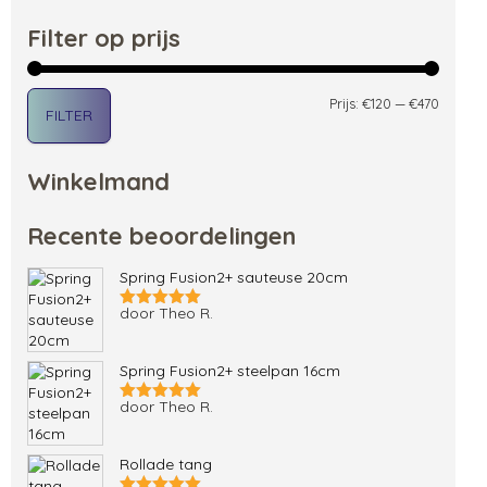
Filter op prijs
Min. pri
Max. pri
Prijs:
€120
—
€470
FILTER
Winkelmand
Recente beoordelingen
Spring Fusion2+ sauteuse 20cm
door Theo R.
Gewaardeerd
5
uit 5
Spring Fusion2+ steelpan 16cm
door Theo R.
Gewaardeerd
5
uit 5
Rollade tang