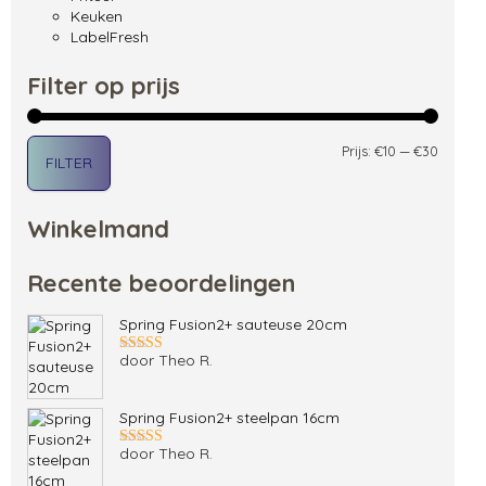
Keuken
LabelFresh
Filter op prijs
Min. pri
Max. pri
Prijs:
€10
—
€30
FILTER
Winkelmand
Recente beoordelingen
Spring Fusion2+ sauteuse 20cm
door Theo R.
Gewaardeerd
5
uit 5
Spring Fusion2+ steelpan 16cm
door Theo R.
Gewaardeerd
5
uit 5