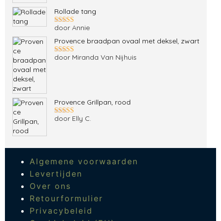
Rollade tang
door Annie
Gewaardeerd
5
uit 5
Provence braadpan ovaal met deksel, zwart
door Miranda Van Nijhuis
Gewaardeerd
5
uit 5
Provence Grillpan, rood
door Elly C.
Gewaardeerd
5
uit 5
Algemene voorwaarden
Levertijden
Over ons
Retourformulier
Privacybeleid