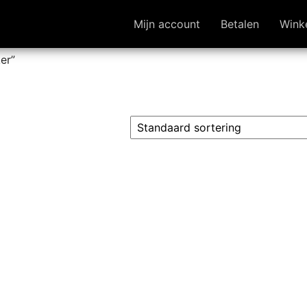
Mijn account
Betalen
Wink
er”