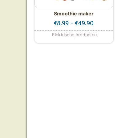
Smoothie maker
Prijsklasse: €8.9
€
8.99
-
€
49.90
Elektrische producten
Dit product heeft meerdere