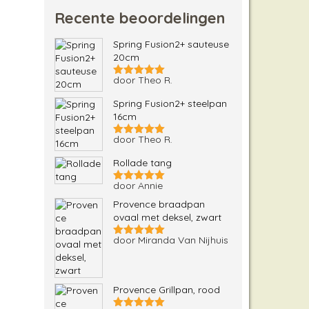
Recente beoordelingen
Spring Fusion2+ sauteuse
20cm
door Theo R.
Gewaardeerd
5
uit 5
Spring Fusion2+ steelpan
16cm
door Theo R.
Gewaardeerd
5
uit 5
Rollade tang
door Annie
Gewaardeerd
5
uit 5
Provence braadpan
ovaal met deksel, zwart
door Miranda Van Nijhuis
Gewaardeerd
5
uit 5
Provence Grillpan, rood