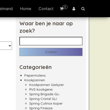
0
elmand
Home
Contact
Waar ben je naar op
zoek?
Zoeken naar:
Categorieën
Pepermolens
Kookpannen
Kookpannen Gietijzer
RVS kookgerei
Spring Brigade GLi
Spring Cristal GLI
Spring Culinox koper
Spring Finesse