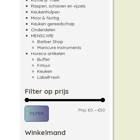
Koffie & Thee
Raspen, schaven en vijzels
Keukenhulpen
Mooi & Nuttig
Keuken gereedschap
Onderdelen
MENSCARE
Barber Shop
Manicure Instruments
Horeca artikelen
Buffet
Frituur
Keuken
LabelFresh
Filter op prijs
Min. prijs
Max. prijs
Prijs:
€0
—
€50
FILTER
Winkelmand