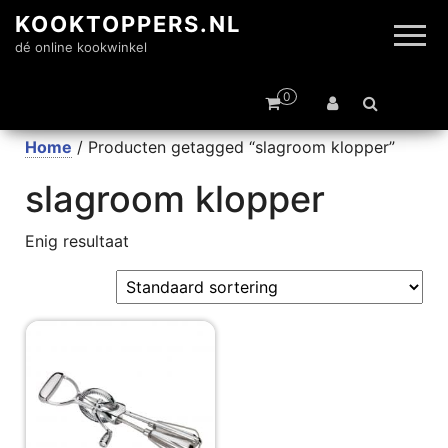
KOOKTOPPERS.NL
dé online kookwinkel
0
Home
/ Producten getagged “slagroom klopper”
slagroom klopper
Enig resultaat