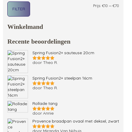
Min. pri
Max. pri
Prijs:
€10
—
€70
FILTER
Winkelmand
Recente beoordelingen
Spring Fusion2+ sauteuse 20cm
door Theo R.
Gewaardeerd
5
uit 5
Spring Fusion2+ steelpan 16cm
door Theo R.
Gewaardeerd
5
uit 5
Rollade tang
door Annie
Gewaardeerd
5
uit 5
Provence braadpan ovaal met deksel, zwart
door Miranda Van Nijhuis