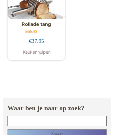
Rollade tang
Gewaardeer
€
37.95
d
5.00
uit 5
Keukenhulpen
Waar ben je naar op zoek?
Zoeken naar: