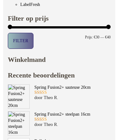
LabelFresh
Filter op prijs
Min. prijs
Max. prijs
Prijs:
€30
—
€40
FILTER
Winkelmand
Recente beoordelingen
Spring Fusion2+ sauteuse 20cm
door Theo R.
Gewaardeerd
5
uit 5
Spring Fusion2+ steelpan 16cm
door Theo R.
Gewaardeerd
5
uit 5