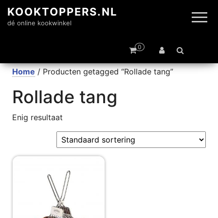
KOOKTOPPERS.NL
dé online kookwinkel
0
Home
/ Producten getagged “Rollade tang”
Rollade tang
Enig resultaat