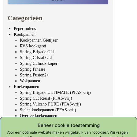
Categorieën
Pepermolens
Kookpannen
Kookpannen Gietijzer
RVS kookgerei
Spring Brigade GLi
Spring Cristal GLI
Spring Culinox koper
Spring Finesse
Spring Fusion2+
Wokpannen
Koekenpannen
Spring Brigade ULTIMATE (PFAS-vrij)
Spring Cut Resist (PFAS-vrij)
Spring Vulcano PURE (PFAS-vrij)
Stalen koekepannen (PFAS-vrij)
Overige koekepannen
Professioneel gereedschap
Beheer cookie toestemming
Koksmessen
Voor een optimale website maken wij gebruik van “cookies”. Wij vragen
KYOTO "Forged in fire"