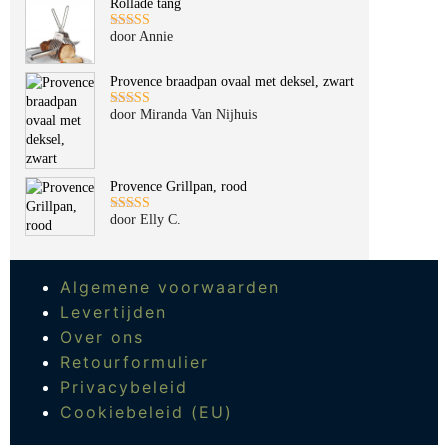
Rollade tang
door Annie
Gewaardeerd
5
uit 5
Provence braadpan ovaal met deksel, zwart
door Miranda Van Nijhuis
Gewaardeerd
5
uit 5
Provence Grillpan, rood
door Elly C.
Gewaardeerd
5
uit 5
Algemene voorwaarden
Levertijden
Over ons
Retourformulier
Privacybeleid
Cookiebeleid (EU)