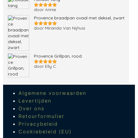
door Annie
Gewaardeerd
5
uit 5
Provence braadpan ovaal met deksel, zwart
door Miranda Van Nijhuis
Gewaardeerd
5
uit 5
Provence Grillpan, rood
door Elly C.
Gewaardeerd
5
uit 5
Algemene voorwaarden
Levertijden
Over ons
Retourformulier
Privacybeleid
Cookiebeleid (EU)