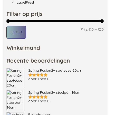
LabelFresh
Filter op prijs
Min. pri
Max. pri
Prijs:
€10
—
€20
FILTER
Winkelmand
Recente beoordelingen
Spring Fusion2+ sauteuse 20cm
door Theo R.
Gewaardeerd
5
uit 5
Spring Fusion2+ steelpan 16cm
door Theo R.
Gewaardeerd
5
uit 5
Rollade tang