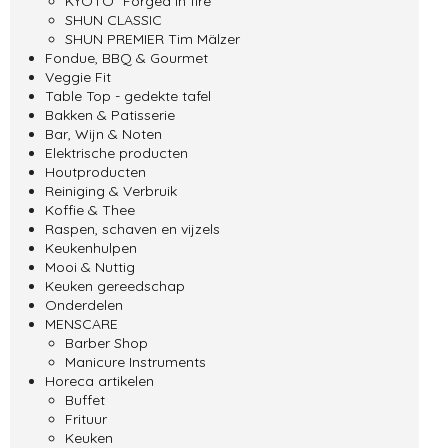
KYOTO "Forged in fire"
SHUN CLASSIC
SHUN PREMIER Tim Mälzer
Fondue, BBQ & Gourmet
Veggie Fit
Table Top - gedekte tafel
Bakken & Patisserie
Bar, Wijn & Noten
Elektrische producten
Houtproducten
Reiniging & Verbruik
Koffie & Thee
Raspen, schaven en vijzels
Keukenhulpen
Mooi & Nuttig
Keuken gereedschap
Onderdelen
MENSCARE
Barber Shop
Manicure Instruments
Horeca artikelen
Buffet
Frituur
Keuken