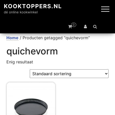
KOOKTOPPERS.NL
dé online kookwinkel
0
Home
/ Producten getagged “quichevorm”
quichevorm
Enig resultaat