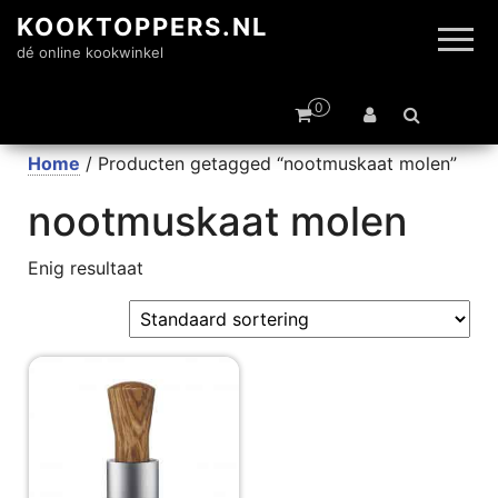
KOOKTOPPERS.NL
dé online kookwinkel
0
Home
/ Producten getagged “nootmuskaat molen”
nootmuskaat molen
Enig resultaat