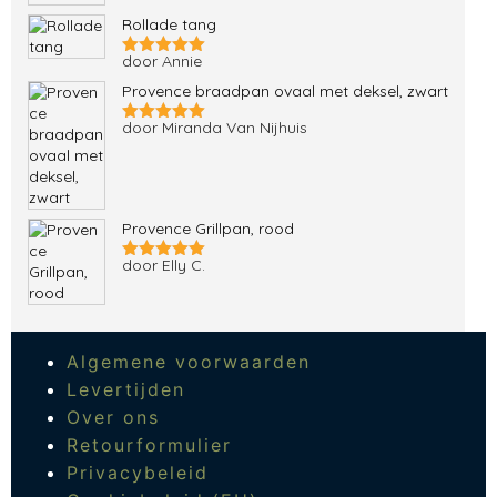
Rollade tang
door Annie
Gewaardeerd
5
uit 5
Provence braadpan ovaal met deksel, zwart
door Miranda Van Nijhuis
Gewaardeerd
5
uit 5
Provence Grillpan, rood
door Elly C.
Gewaardeerd
5
uit 5
Algemene voorwaarden
Levertijden
Over ons
Retourformulier
Privacybeleid