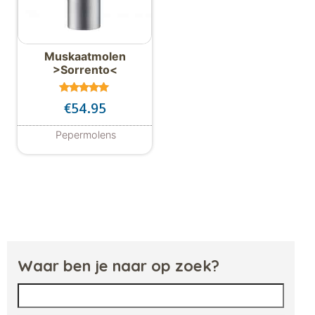
Muskaatmolen
>Sorrento<
Gewaardeer
€
54.95
d
5.00
uit 5
Pepermolens
Waar ben je naar op zoek?
Zoeken naar: