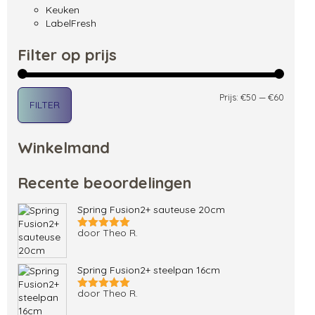
Keuken
LabelFresh
Filter op prijs
Min. pri
Max. pri
Prijs:
€50
—
€60
FILTER
Winkelmand
Recente beoordelingen
Spring Fusion2+ sauteuse 20cm
door Theo R.
Gewaardeerd
5
uit 5
Spring Fusion2+ steelpan 16cm
door Theo R.
Gewaardeerd
5
uit 5