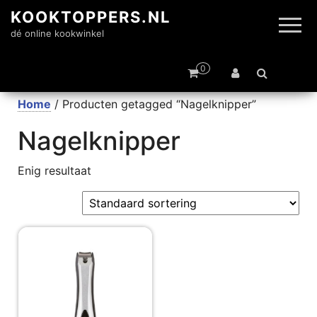
KOOKTOPPERS.NL
dé online kookwinkel
0
Home
/ Producten getagged “Nagelknipper”
Nagelknipper
Enig resultaat