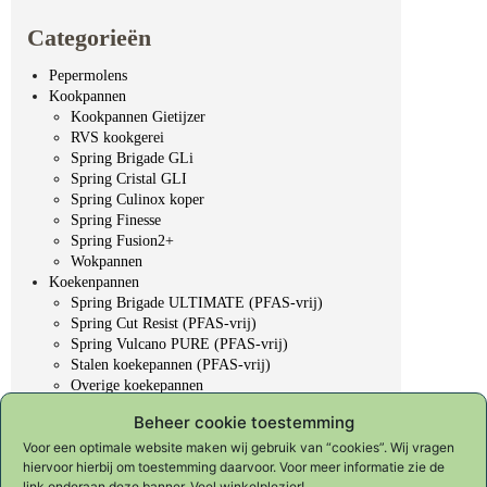
Categorieën
Pepermolens
Kookpannen
Kookpannen Gietijzer
RVS kookgerei
Spring Brigade GLi
Spring Cristal GLI
Spring Culinox koper
Spring Finesse
Spring Fusion2+
Wokpannen
Koekenpannen
Spring Brigade ULTIMATE (PFAS-vrij)
Spring Cut Resist (PFAS-vrij)
Spring Vulcano PURE (PFAS-vrij)
Stalen koekepannen (PFAS-vrij)
Overige koekepannen
Professioneel gereedschap
Beheer cookie toestemming
Koksmessen
Slijpen & onderhoud
Voor een optimale website maken wij gebruik van “cookies”. Wij vragen
hiervoor hierbij om toestemming daarvoor. Voor meer informatie zie de
KYOTO "Forged in fire"
link onderaan deze banner. Veel winkelplezier!