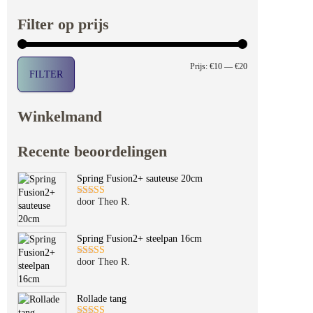
Filter op prijs
Min. prijs
Max. prijs
Prijs:
€10
—
€20
FILTER
Winkelmand
Recente beoordelingen
Spring Fusion2+ sauteuse 20cm
door Theo R.
Gewaardeerd
5
uit 5
Spring Fusion2+ steelpan 16cm
door Theo R.
Gewaardeerd
5
uit 5
Rollade tang