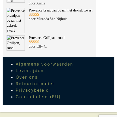
door Annie
Gewaardeerd
5
uit 5
Provence braadpan ovaal met deksel, zwart
door Miranda Van Nijhuis
Gewaardeerd
5
uit 5
Provence Grillpan, rood
door Elly C.
Gewaardeerd
5
uit 5
Algemene voorwaarden
Levertijden
Over ons
Retourformulier
Privacybeleid
Cookiebeleid (EU)