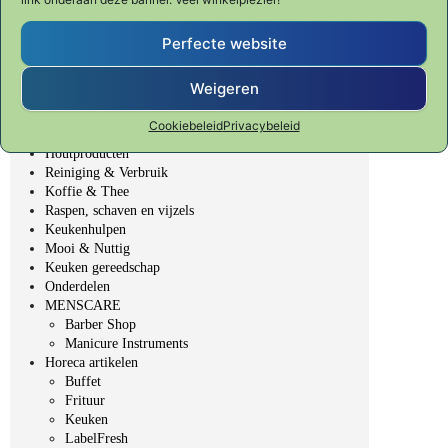
SHUN CLASSIC
SHUN PREMIER Tim Mälzer
Fondue, BBQ & Gourmet
Perfecte website
Veggie Fit
Table Top - gedekte tafel
Weigeren
Bakken & Patisserie
Bar, Wijn & Noten
Cookiebeleid
Privacybeleid
Elektrische producten
Houtproducten
Reiniging & Verbruik
Koffie & Thee
Raspen, schaven en vijzels
Keukenhulpen
Mooi & Nuttig
Keuken gereedschap
Onderdelen
MENSCARE
Barber Shop
Manicure Instruments
Horeca artikelen
Buffet
Frituur
Keuken
LabelFresh